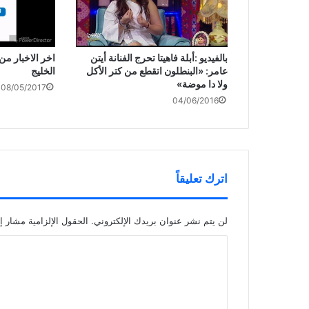
اخر الاخبار من
بالفيديو :أبلة فاهيتا تحرج الفنانة أيتن
الخليج
عامر: «البنطلون اتقطع من كتر الأكل
ولا دا موضة»
08/05/2017
04/06/2016
اترك تعليقاً
لن يتم نشر عنوان بريدك الإلكتروني.
الحقول الإلزامية مشار إل
ا
ل
ت
ع