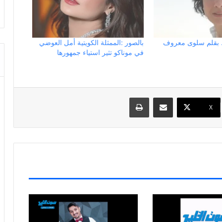
… بقلم سلوى معروف
بالصور :الممثلة الكويتية أمل العوضي
في موناكو تثير استياء جمهورها
مشاركة عبر البريد
طباعة
X