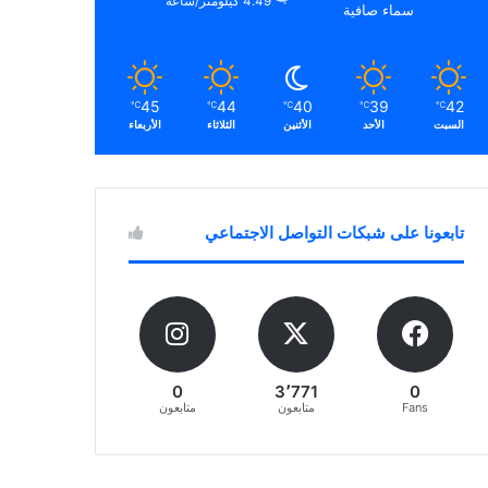
4.49 كيلومتر/ساعة
سماء صافية
45
44
40
39
42
℃
℃
℃
℃
℃
السبت
الأحد
الأثنين
الثلاثاء
الأربعاء
تابعونا على شبكات التواصل الاجتماعي
0
3٬771
0
Fans
متابعون
متابعون