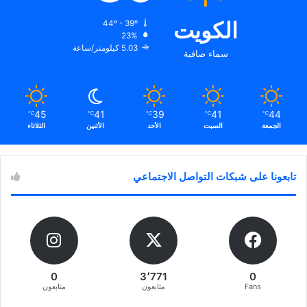
الكويت
44º - 39º
23%
5.03 كيلومتر/ساعة
سماء صافية
45
41
39
41
44
℃
℃
℃
℃
℃
الجمعة
السبت
الأحد
الأثنين
الثلاثاء
تابعونا على شبكات التواصل الاجتماعي
0
3٬771
0
Fans
متابعون
متابعون