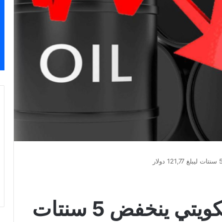
سعر برميل النفط الكويتي ينخفض 5 سنتات