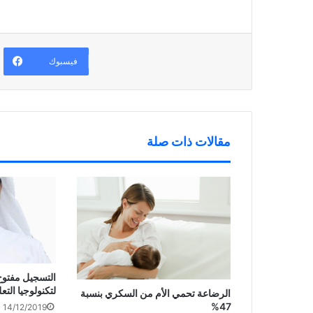
ي
(
ف
ح
د
ف
ي
ف
ة
ت
ن
ي
)
ح
ا
ن
ف
ف
ا
ي
ذ
ف
ن
ة
ذ
فيسبوك
ا
ج
ة
ف
د
ج
ذ
ي
د
ة
د
ي
ج
ة
د
د
)
ة
ي
)
د
ة
مقالات ذات صلة
)
التسجيل مفتوح
لتكنولوجيا التع
الرضاعة تحمي الأم من السكري بنسبة
47%
14/12/2019