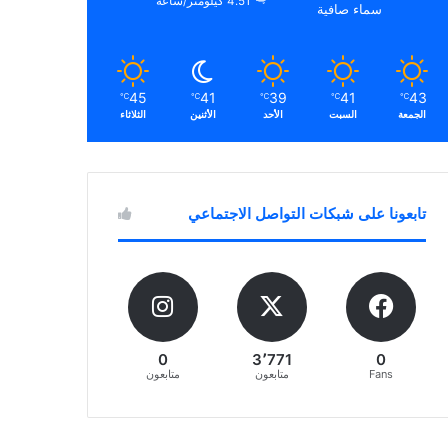
4.51 كيلومتر/ساعة
سماء صافية
45
41
39
41
43
℃
℃
℃
℃
℃
الجمعة
السبت
الأحد
الأثنين
الثلاثاء
تابعونا على شبكات التواصل الاجتماعي
0
3٬771
0
Fans
متابعون
متابعون