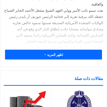
والعافية.
بعث سمو نائب الأمير وولي العهد الشيخ مشعل الأحمد الجابر الصباح
حفظه الله ببرقية تعزية إلى فخامة الرئيس جوزيف آر بايدن رئيس
الولايات المتحدة الأمريكية الصديقة ضمنها سموه خالص تعازيه
وصادق مواساته بضحايا حادث إطلاق النار الذي وقع في أحد
المدارس الإبتدائية بولاية تكساس الأمريكية راجيا سموه لأسر
الضحايا حسن العزاء وللمصابين سرعة الشفاء العاجل.
كما بعث سمو الشيخ صباح خالد الحمد الصباح رئيس مجلس الوزراء
حفظه الله ببرقية تعزية مماثلة.
اظهر المزيد
شارك هذا الموضوع:
ا
ا
ا
ا
ض
ض
ض
ن
غ
غ
غ
ق
ط
ط
مقالات ذات صلة
ط
ر
ل
ل
ل
ل
ل
ل
ل
ل
ط
م
م
م
مرتبط
ب
ش
ش
ش
ا
ا
ا
ا
ع
ر
ر
ر
ة
ك
ك
ك
(
ة
ة
ة
ف
ع
ع
ع
ت
ل
ل
ل