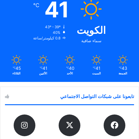
41
℃
الكويت
43º - 39º
40%
0.8 كيلومتر/ساعة
سماء صافية
45
41
40
41
43
℃
℃
℃
℃
℃
الجمعة
السبت
الأحد
الأثنين
الثلاثاء
تابعونا على شبكات التواصل الاجتماعي