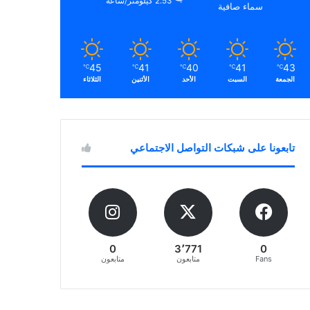
2.53 كيلومتر/ساعة
سماء صافية
45
41
40
41
43
℃
℃
℃
℃
℃
الجمعة
السبت
الأحد
الأثنين
الثلاثاء
تابعونا على شبكات التواصل الاجتماعي
0
3٬771
0
Fans
متابعون
متابعون