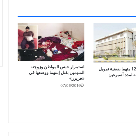
استمرار حبس المواطن وزوجته
استمرار حجز 12 متهما بقضية تمويل
المتهمين بقتل إبنتهما ووضعها في
ه لمدة أسبوعين
«فريزر»
07/06/2016