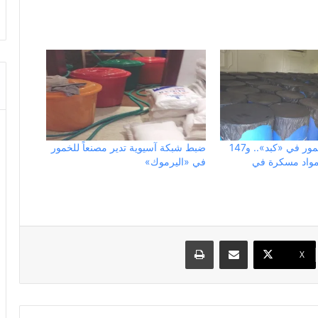
ضبط مصنع للخمور في «كبد».. و147
ضبط شبكة آسيوية تدير مصنعاً للخمور
 مواد مسكرة في
في «اليرموك»
مشاركة عبر البريد
طباعة
X