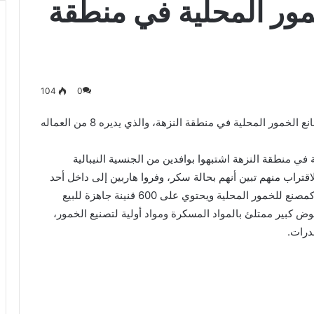
ور المحلية في منطقة
104
0
تمكنت دوريات إسناد العاصمة من ضبط إحدى أكبر مصانع الخمور المحلية في منطقة النزهة، والذي يديره 8 من العماله
 في منطقة النزهة اشتبهوا بوافدين من الجنسية النيبالية
اقتراب منهم تبين أنهم بحالة سكر، وفروا هاربين إلى داخل أحد
المنازل، حينها اكتشف رجال الأمن أن المنزل يستخدم كمصنع للخمور المحلية ويحتوي على 600 قنينة جاهزة للبيع
الإضافة إلى حوض كبير ممتلئ بالمواد المسكرة ومواد أولية لتصنيع الخمور،
درات.