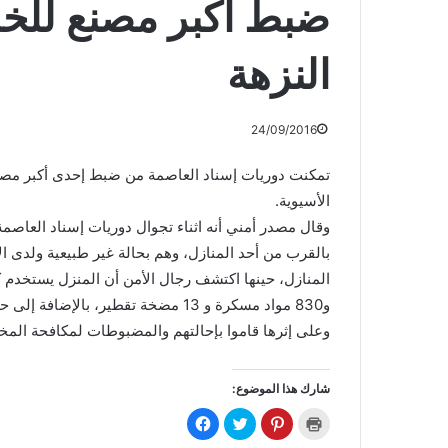
ضبط أكبر مصنع للخم
النزهة
24/09/2016
الأسيوية.
وقال مصدر أمني أنه اثناء تجوال دوريات إسناد العاصمة
بالقرب من أحد المنازل، وهم بحالة غير طبيعية ولدى ال
و830 مواد مسكرة و 13 مضخة تقطير، ب
وعلى إثرها قاموا بإحالتهم والمضبوطات لمكافحة المخ
شارك هذا الموضوع:
ا
ا
ا
ا
ض
ض
ض
ن
غ
غ
غ
ق