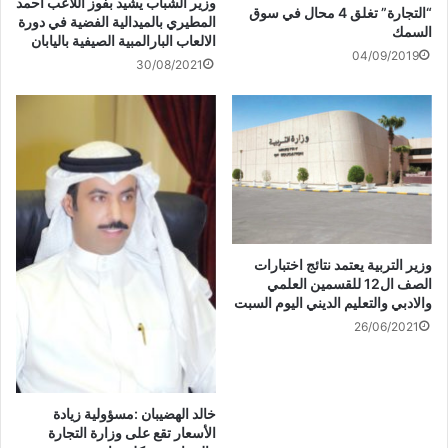
نفسه
على مدبريه
وزير الشباب يشيد بفوز اللاعب أحمد
ة
e
ف
(
“التجارة” تغلق 4 محال في سوق
ج
s
ت
ف
المطيري بالميدالية الفضية في دورة
د
t
ح
ت
السمك
الالعاب البارالمبية الصيفية باليابان
ي
(
ف
ح
د
ف
ي
ف
04/09/2019
ة
ت
ن
ي
30/08/2021
)
ح
ا
ن
ف
ف
ا
ي
ذ
ف
ن
ة
ذ
ا
ج
ة
ف
د
ج
القبض على شبكة منظمة
ذ
ي
د
ومتخصصة بجرائم غسيل
ة
د
ي
ج
ة
د
الأموال.
د
)
ة
ي
)
د
ة
)
وزير التربية يعتمد نتائج اختبارات
الصف ال12 للقسمين العلمي
والادبي والتعليم الديني اليوم السبت
26/06/2021
خالد الهضيبان :مسؤولية زيادة
الأسعار تقع على وزارة التجارة