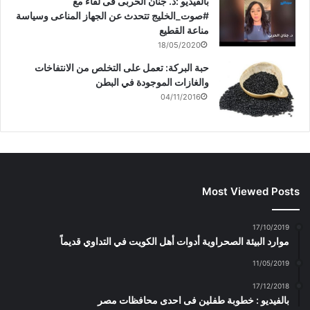
بالفيديو :د. جنان الحربى فى لقاء مع
#صوت_الخليج تتحدث عن الجهاز المناعى وسياسة
مناعة القطيع
18/05/2020
حبة البركة: تعمل على التخلص من الانتفاخات
والغازات الموجودة في البطن
04/11/2016
Most Viewed Posts
17/10/2019
موارد البيئة الصحراوية أدوات أهل الكويت في التداوي قديماً
11/05/2019
17/12/2018
بالفيديو : خطوبة طفلين فى احدى محافظات مصر