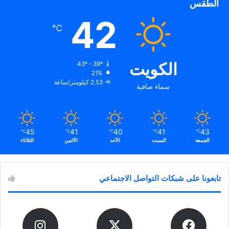
الطقس
42
℃
الكويت
43º - 39º
21%
2.53 كيلومتر/ساعة
سماء صافية
45
41
40
41
43
℃
℃
℃
℃
℃
الجمعة
السبت
الأحد
الأثنين
الثلاثاء
تابعونا على شبكات التواصل الاجتماعي