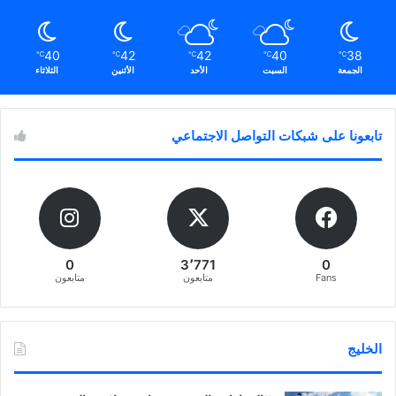
40
42
42
40
38
℃
℃
℃
℃
℃
الجمعة
السبت
الأحد
الأثنين
الثلاثاء
تابعونا على شبكات التواصل الاجتماعي
0
3٬771
0
Fans
متابعون
متابعون
الخليج