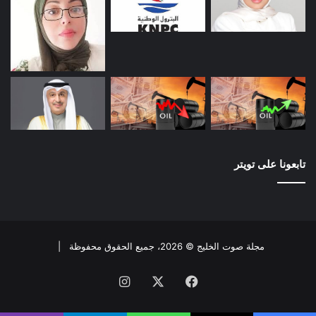
تابعونا على تويتر
مجلة صوت الخليج © 2026، جميع الحقوق محفوظة |
فيسبوك
X
انستقرام