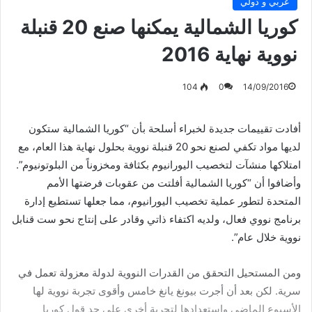
عربي و دولي
كوريا الشمالية يمكنها صنع 20 قنبلة
نووية نهاية 2016
104
0
14/09/2016
أفادت تقييمات جديدة لخبراء أسلحة بأن “كوريا الشمالية ستكون
لديها مواد تكفي لصنع نحو 20 قنبلة نووية بحلول نهاية هذا العام، مع
امتلاكها منشآت لتخصيب اليورانيوم بكثافة ومخزوناً من البلوتونيوم”.
وأضافوا أن “كوريا الشمالية أفلتت من عقوبات فرضتها الأمم
المتحدة لتطور عملية تخصيب اليورانيوم، مما جعلها تستطيع إدارة
برنامج نووي فعال، ولديه اكتفاء ذاتي وقادر على إنتاج نحو ست قنابل
نووية خلال عام”.
ومن المستحيل التحقق من القدرات النووية لدولة معزولة تعمل في
سرية. لكن بعد أن أجرت بيونغ يانغ خامس وأقوى تجربة نووية لها
الأسبوع الماضي واستعدادها لتجربة أخرى على حد قول كوريا