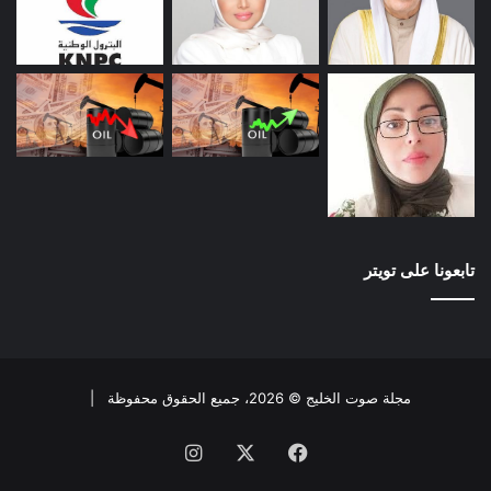
تابعونا على تويتر
مجلة صوت الخليج © 2026، جميع الحقوق محفوظة |
فيسبوك
X
انستقرام