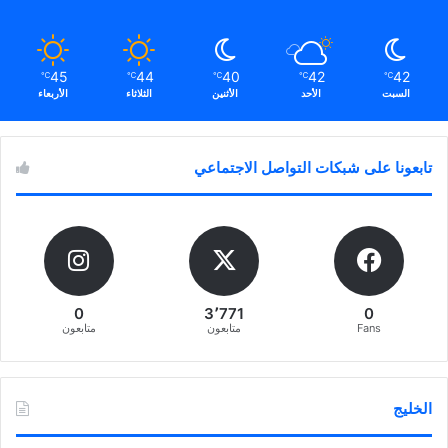
45
44
40
42
42
℃
℃
℃
℃
℃
السبت
الأحد
الأثنين
الثلاثاء
الأربعاء
تابعونا على شبكات التواصل الاجتماعي
0
3٬771
0
Fans
متابعون
متابعون
الخليج