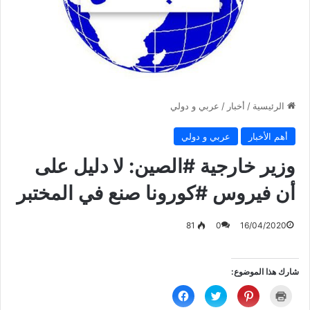
الرئيسية
/
أخبار
/
عربي و دولي
أهم الأخبار
عربي و دولي
وزير خارجية #الصين: لا دليل على
أن فيروس #كورونا صنع في المختبر
81
0
16/04/2020
شارك هذا الموضوع:
ا
ا
ا
ا
ض
ض
ض
ن