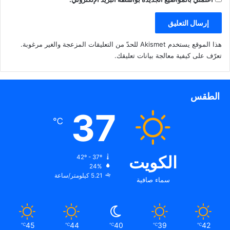
هذا الموقع يستخدم Akismet للحدّ من التعليقات المزعجة والغير مرغوبة.
تعرّف على كيفية معالجة بيانات تعليقك
.
الطقس
37
℃
الكويت
42º - 37º
24%
5.21 كيلومتر/ساعة
سماء صافية
45
44
40
39
42
℃
℃
℃
℃
℃