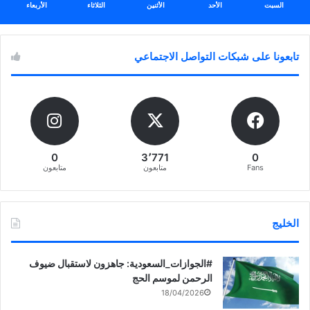
السبت
الأحد
الأثنين
الثلاثاء
الأربعاء
تابعونا على شبكات التواصل الاجتماعي
0
3٬771
0
Fans
متابعون
متابعون
الخليج
‏‎#الجوازات_السعودية: جاهزون لاستقبال ضيوف
الرحمن لموسم الحج
18/04/2026