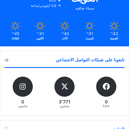
40%
0.8 كيلومتر/ساعة
سماء صافية
45
41
40
41
43
℃
℃
℃
℃
℃
الجمعة
السبت
الأحد
الأثنين
الثلاثاء
تابعونا على شبكات التواصل الاجتماعي
0
3٬771
0
Fans
متابعون
متابعون