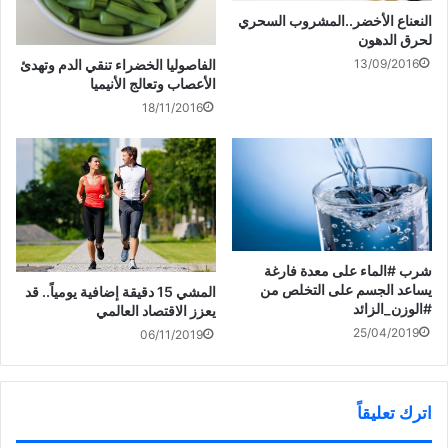
الشخص من 20 إلى 35 جراما فى اليوم.
النعناع الأخضر..المشروب السحري
لحرق الدهون
5-مضادات الاكتئاب:
13/09/2016
الفاصوليا الخضراء تنقي الدم وتهدئ
الأعصاب وتعالج الأنيميا
أكدت الدراسات أن مضادات الاكئتاب تسبب الإمساك.
18/11/2016
6-مضادات الحموضة:
مضادات الحموضة التى يتم تناولها لعلاج التهابات المعدة بعضها
يمكن أن يسبب الإمساك، خاصة تلك التى تحتوى على الكالسيوم أو
الألومنيوم.
شرب #الماء على معدة فارغة
يساعد الجسم على التخلص من
المشي 15 دقيقة إضافية يومياً.. قد
#الوزن_الزائد
يعزز الاقتصاد العالمي
شارك هذا الموضوع:
25/04/2019
06/11/2019
ا
ا
ا
ا
ض
ض
ض
ن
غ
غ
غ
ق
ط
ط
ط
ر
ل
ل
ل
ل
ل
ل
ل
ل
اترك تعليقاً
ط
م
م
م
مرتبط
ب
ش
ش
ش
ا
ا
ا
ا