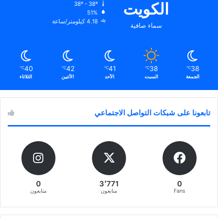
الكويت
38º - 38º
51%
4.18 كيلومتر/ساعة
سماء صافية
40
42
41
38
38
℃
℃
℃
℃
℃
الجمعة
السبت
الأحد
الأثنين
الثلاثاء
تابعونا على شبكات التواصل الاجتماعي
0
3٬771
0
Fans
متابعون
متابعون