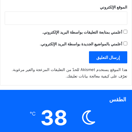
ي
ذ
ف
ن
ة
ذ
الموقع الإلكتروني
ا
ج
ة
ف
د
ج
المحكمة الدستورية توقف تنفيذ
ذ
ي
د
كل الأحكام الصادرة بشأن
ة
د
ي
ج
ة
د
اتفاقية تيران وصنافير
د
)
ة
ي
)
أعلمني بمتابعة التعليقات بواسطة البريد الإلكتروني.
د
ة
)
أعلمني بالمواضيع الجديدة بواسطة البريد الإلكتروني.
هذا الموقع يستخدم Akismet للحدّ من التعليقات المزعجة والغير مرغوبة.
تعرّف على كيفية معالجة بيانات تعليقك
.
الطقس
38
℃