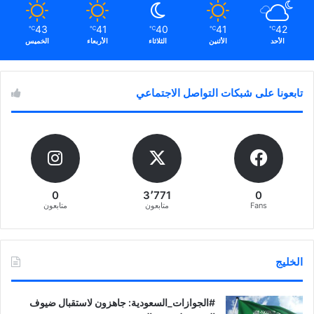
43
41
40
41
42
℃
℃
℃
℃
℃
الأحد
الأثنين
الثلاثاء
الأربعاء
الخميس
تابعونا على شبكات التواصل الاجتماعي
0
3٬771
0
Fans
متابعون
متابعون
الخليج
‏‎#الجوازات_السعودية: جاهزون لاستقبال ضيوف