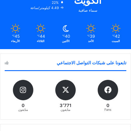
الكويت
22%
4.49 كيلومتر/ساعة
سماء صافية
45
44
40
39
42
℃
℃
℃
℃
℃
السبت
الأحد
الأثنين
الثلاثاء
الأربعاء
تابعونا على شبكات التواصل الاجتماعي
0
3٬771
0
Fans
متابعون
متابعون