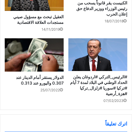
كورونا في ظلّ انخفاض عدد
ي
(
ف
ح
الكنيست يقر قانوناً يسحب من
د
ف
ي
ف
الإصابات. وجاء في بيان صادر
رئيس الوزراء ووزير الدفاع حق
ة
ت
ن
ي
)
ح
ا
ن
عن رئاسة الوزراء “تُفتح
إعلان الحرب
ف
ف
ا
العقيل تبحث مع مسؤول صيني
المساجد على مستوى كامل
ي
ذ
ف
18/07/2018
مستجدات العلاقة الاقتصادية
ن
ة
ذ
التراب الوطني، وذلك مع التقيّد
ا
ج
ة
14/11/2019
بكين تقرر إعادة فتح المدارس
ف
د
ج
الصارم بتدابير وبروتوكولات
ذ
ي
د
مع تراجع إصابات «كورونا»
الوقاية…
ة
د
ي
ج
ة
د
د
)
ة
ي
)
د
ة
)
‎#الرئيس_التركي ‎#اردوغان يعلن
الدولار يستقر أمام الدينار عند
الحداد الوطني في البلاد لمدة 7 أيام
0.307 واليورو عند 0.313
‎#تركيا ‎#سوريا ‎#زلزال_ترکیا
25/07/2022
07/02/2023
اترك تعليقاً