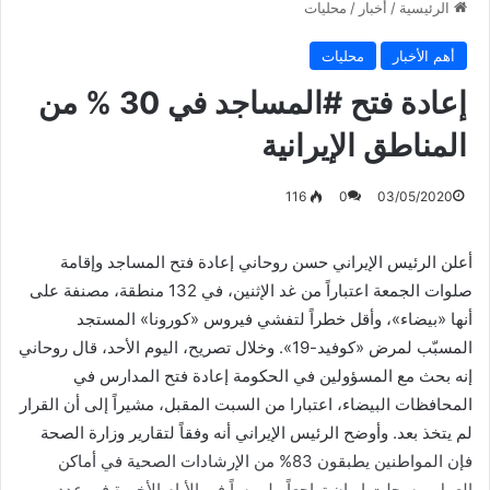
الرئيسية
/
أخبار
/
محليات
أهم الأخبار
محليات
إعادة فتح #المساجد في 30 % من
المناطق الإيرانية
116
0
03/05/2020
أعلن الرئيس الإيراني حسن روحاني إعادة فتح المساجد وإقامة
صلوات الجمعة اعتباراً من غد الإثنين، في 132 منطقة، مصنفة على
أنها «بيضاء»، وأقل خطراً لتفشي فيروس «كورونا» المستجد
المسبّب لمرض «كوفيد-19». وخلال تصريح، اليوم الأحد، قال روحاني
إنه بحث مع المسؤولين في الحكومة إعادة فتح المدارس في
المحافظات البيضاء، اعتبارا من السبت المقبل، مشيراً إلى أن القرار
لم يتخذ بعد. وأوضح الرئيس الإيراني أنه وفقاً لتقارير وزارة الصحة
فإن المواطنين يطبقون 83% من الإرشادات الصحية في أماكن
العمل. وسجلت إيران تراجعاً ملموساً في الأيام الأخيرة في عدد