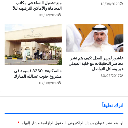
منع تشغيل النساء في مكاتب
13/09/2020
لمختلف أنماط التعدد الفكري والثقافي ذي الطابع العقلاني والعلمي
المحاماة والأماكن الترفيهيه ليلاً
أن تتفاعل في ما بينها وتتآلف جهودها”.
03/02/2021
وتتطلع كذلك إلى “تفكيك الأسس والقواعد الفكرية لظواهر الفكر
والثقافة المغلقة والإقصائية… وإيصال صوت التيار التجديدي الجاد
لمختلف الشرائح الاجتماعية”.
عاشور لوزير العدل :كيف يتم نشر
شارك هذا الموضوع:
محاضر التحقيقات مع خلية العبدلي
ا
ا
ا
ا
عبر وسائل التواصل
ض
ض
ض
ن
«السكنية»: 3260 قسيمة في
غ
غ
غ
ق
30/07/2017
مشروع جنوب عبدالله المبارك
ط
ط
ط
ر
ل
ل
ل
ل
07/08/2017
ل
ل
ل
ل
ط
م
م
م
مرتبط
ب
ش
ش
ش
ا
ا
ا
ا
ع
ر
ر
ر
ة
ك
ك
ك
(
ة
ة
ة
اترك تعليقاً
ف
ع
ع
ع
ت
ل
ل
ل
ح
ى
ى
ى
ف
P
ت
ف
ي
i
و
ي
لن يتم نشر عنوان بريدك الإلكتروني.
الحقول الإلزامية مشار إليها بـ
*
ن
n
ي
س
شقيق الباكستانية “قنديل
محافظ الأحمدي: العمل