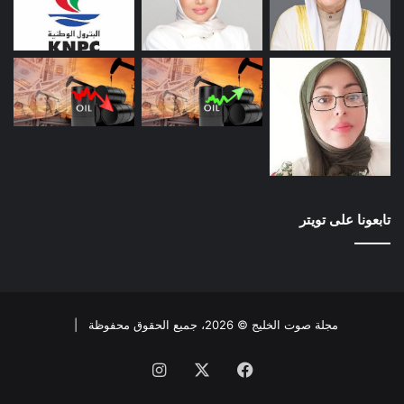
تابعونا على تويتر
مجلة صوت الخليج © 2026، جميع الحقوق محفوظة |
فيسبوك
X
انستقرام