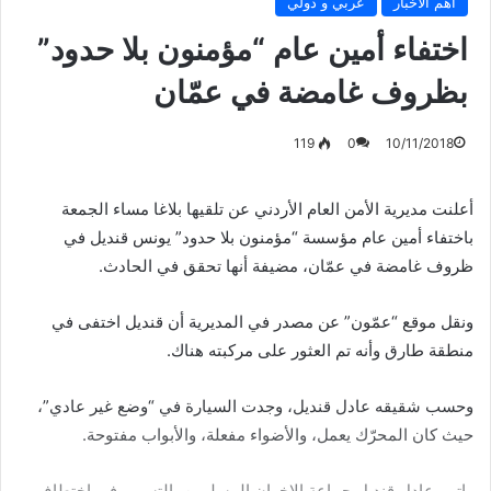
أهم الأخبار
عربي و دولي
اختفاء أمين عام “مؤمنون بلا حدود”
بظروف غامضة في عمّان
119
0
10/11/2018
أعلنت مديرية الأمن العام الأردني عن تلقيها بلاغا مساء الجمعة
باختفاء أمين عام مؤسسة “مؤمنون بلا حدود” يونس قنديل في
ظروف غامضة في عمّان، مضيفة أنها تحقق في الحادث.
ونقل موقع “عمّون” عن مصدر في المديرية أن قنديل اختفى في
منطقة طارق وأنه تم العثور على مركبته هناك.
وحسب شقيقه عادل قنديل، وجدت السيارة في “وضع غير عادي”،
حيث كان المحرّك يعمل، والأضواء مفعلة، والأبواب مفتوحة.
واتهم عادل قنديل جماعة الإخوان المسلمين بالتسبب في اختطاف