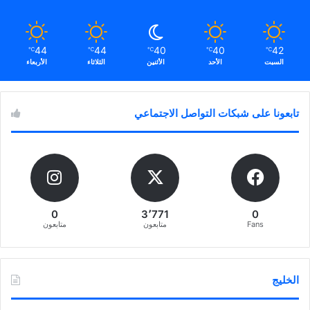
44
44
40
40
42
℃
℃
℃
℃
℃
السبت
الأحد
الأثنين
الثلاثاء
الأربعاء
تابعونا على شبكات التواصل الاجتماعي
0
3٬771
0
Fans
متابعون
متابعون
الخليج