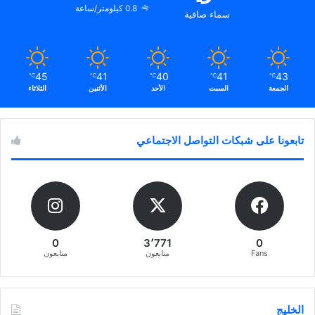
0.8 كيلومتر/ساعة
سماء صافية
45
41
40
41
43
℃
℃
℃
℃
℃
الجمعة
السبت
الأحد
الأثنين
الثلاثاء
تابعونا على شبكات التواصل الاجتماعي
0
3٬771
0
Fans
متابعون
متابعون
الخليج