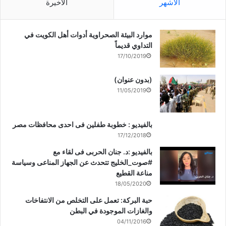
الأشهر
الأخيرة
موارد البيئة الصحراوية أدوات أهل الكويت في
التداوي قديماً
17/10/2019
(بدون عنوان)
11/05/2019
بالفيديو : خطوبة طفلين فى احدى محافظات مصر
17/12/2018
بالفيديو :د. جنان الحربى فى لقاء مع
#صوت_الخليج تتحدث عن الجهاز المناعى وسياسة
مناعة القطيع
18/05/2020
حبة البركة: تعمل على التخلص من الانتفاخات
والغازات الموجودة في البطن
04/11/2016