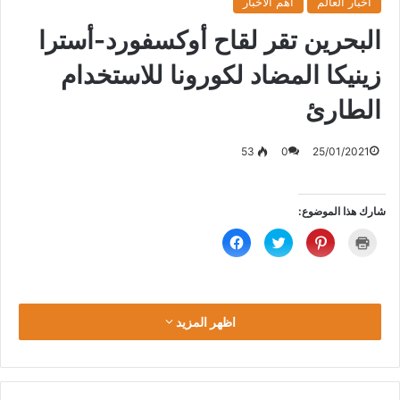
أخبار العالم
أهم الأخبار
البحرين تقر لقاح أوكسفورد-أسترا
زينيكا المضاد لكورونا للاستخدام
الطارئ
53
0
25/01/2021
شارك هذا الموضوع:
ا
ا
ا
ا
ض
ض
ض
ن
غ
غ
غ
ق
ط
ط
ط
ر
ل
ل
ل
ل
ل
ل
ل
ل
ط
م
م
م
ب
ش
ش
ش
اظهر المزيد
ا
ا
ا
ا
ع
ر
ر
ر
ة
ك
ك
ك
(
ة
ة
ة
ف
ع
ع
ع
ت
ل
ل
ل
ح
ى
ى
ى