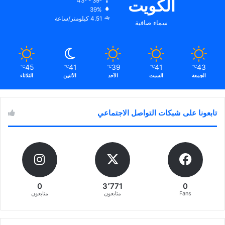
الكويت
43º - 39º
39%
4.51 كيلومتر/ساعة
سماء صافية
45
41
39
41
43
℃
℃
℃
℃
℃
الجمعة
السبت
الأحد
الأثنين
الثلاثاء
تابعونا على شبكات التواصل الاجتماعي
0
3٬771
0
Fans
متابعون
متابعون