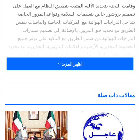
وقامت اللجنة بتحديد الآلية المتبعة بتطبيق النظام مع العمل على
تصميم بروشور خاص بتعليمات السلامة وقواعد المرور الخاصة
بتداخل الدراجات الهوائية مع المركبات الخاصة والباصات بنفس
الطريق مع تحديد حق المرور، بالإضافة إلى تصميم مسارات
الدراجات الهوائية من ضمن الطريق مع التأكيد على توفر جميع
الخطوط التحذيرية الأرضية والعلامات المرورية التحذيرية، مع تحديد
مواقع مواقف تلك الدراجات بحيث تكون قريبة من جميع المباني
الحيوية.
اظهر المزيد
وقد أشادت المهندسة علياء شيخان الفارسي من قطاع التخطيط
بجامعة الكويت بالتعاون المميز وروح أعضاء الفريق الودية والعمل
مقالات ذات صلة
الفني المقدم كبادرة طيبة نحو تحقيق جامعة متميزة تدعو للاستدامة
والحفاظ على اللياقة البدنية.
شارك هذا الموضوع:
ا
ا
ا
ا
ض
ض
ض
ن
غ
غ
غ
ق