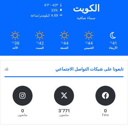
الكويت
41º - 40º
33%
4.69 كيلومتر/ساعة
سماء صافية
39
42
44
44
41
℃
℃
℃
℃
℃
الأربعاء
الخميس
الجمعة
السبت
الأحد
تابعونا على شبكات التواصل الاجتماعي
0
3٬771
0
Fans
متابعون
متابعون