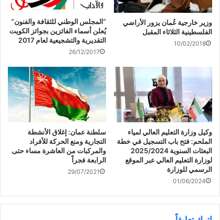
“المجلس الوطني للثقافة والفنون”
وزير خارجية عُمان يزور الأراضي
شارك هذا الموضوع:
يُعلن أسماء الفائزين بجوائز الكويت
الفلسطينية الثلاثاء المقبل
التقديرية والتشجيعية لعام 2017
ا
ا
ا
ا
10/02/2018
ض
ض
ض
ن
26/12/2017
غ
غ
غ
ق
ط
ط
ط
ر
ل
ل
ل
ل
ل
ل
ل
ل
ط
م
م
م
مرتبط
ب
ش
ش
ش
ا
ا
ا
ا
ع
ر
ر
ر
ة
ك
ك
ك
(
ة
ة
ة
ف
ع
ع
ع
ت
ل
ل
ل
ح
ى
ى
ى
‏وكيل وزارة التعليم العالي لمياء
سلطنة عمان: إغلاق الأنشطة
ف
P
ت
ف
ي
i
و
ي
الملحم: فتح باب التسجيل في خطة
التجارية ومنع الحركة للأفراد
ن
n
ي
س
«الجمارك»: على المسافر أن
جمارك الكويت: إحباط إدخال
ا
t
ت
ب
البعثات السنوية 2025/2024
والمركبات من العاشرة مساء حتى
ف
e
ر
و
يفصح عما بحوزته من عملات
نحو 2 مليون حبه من “التنباك”
لوزارة التعليم العالي عبر الموقع
الرابعة فجراً
ذ
r
(
ك
تفوق قيمتها 3000 دينار
بحاوية أوانٍ منزلية زجاجية في
ة
e
ف
(
الرسمي للوزارة
29/07/2021
ج
s
ت
ف
جمارك ميناء الشعيبة
د
t
ح
ت
01/06/2024
ي
(
ف
ح
د
ف
ي
ف
ة
ت
ن
ي
)
ح
ا
ن
ف
ف
ا
ي
ذ
ف
اترك تعليقاً