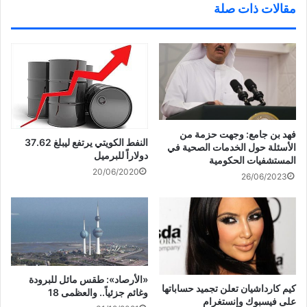
ف
P
ت
ف
مقالات ذات صلة
ي
i
و
ي
ن
n
ي
س
ا
t
ت
ب
ف
e
ر
و
ذ
r
(
ك
ة
e
ف
(
ج
s
ت
ف
د
t
ح
ت
ي
(
ف
ح
د
ف
ي
ف
ة
ت
ن
ي
)
ح
ا
ن
ف
ف
ا
ي
ذ
ف
ن
ة
ذ
ا
ج
ة
فهد بن جامع: وجهت حزمة من
ف
د
ج
النفط الكويتي يرتفع ليبلغ 37.62
الأسئلة حول الخدمات الصحية في
ذ
ي
د
دولاراً للبرميل
ة
د
ي
المستشفيات الحكومية
ج
ة
د
20/06/2020
د
)
ة
26/06/2023
ي
)
د
ة
)
«الأرصاد»: طقس مائل للبرودة
كيم كارداشيان تعلن تجميد حساباتها
وغائم جزئياً.. والعظمى 18
على فيسبوك وإنستغرام