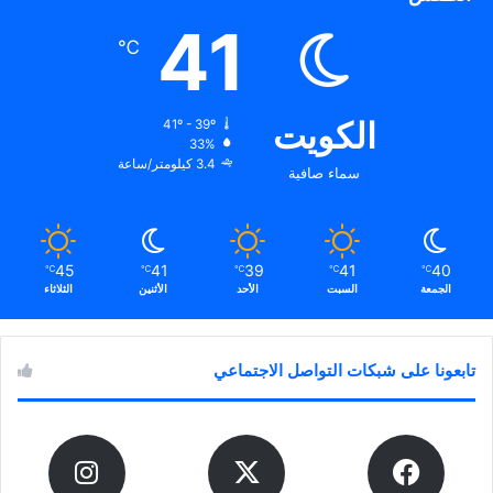
41
℃
الكويت
41º - 39º
33%
3.4 كيلومتر/ساعة
سماء صافية
45
41
39
41
40
℃
℃
℃
℃
℃
الجمعة
السبت
الأحد
الأثنين
الثلاثاء
تابعونا على شبكات التواصل الاجتماعي