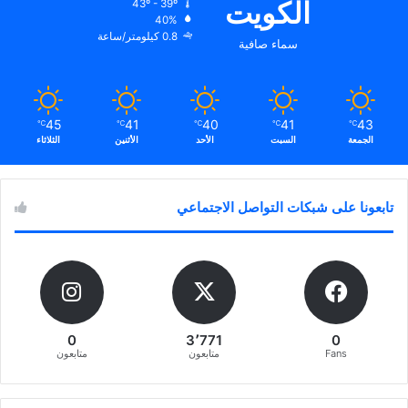
الكويت
43º - 39º
40%
0.8 كيلومتر/ساعة
سماء صافية
45
41
40
41
43
℃
℃
℃
℃
℃
الجمعة
السبت
الأحد
الأثنين
الثلاثاء
تابعونا على شبكات التواصل الاجتماعي
0
3٬771
0
Fans
متابعون
متابعون