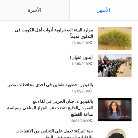
الأشهر
الأخيرة
موارد البيئة الصحراوية أدوات أهل الكويت في
التداوي قديماً
17/10/2019
(بدون عنوان)
11/05/2019
بالفيديو : خطوبة طفلين فى احدى محافظات مصر
17/12/2018
بالفيديو :د. جنان الحربى فى لقاء مع
#صوت_الخليج تتحدث عن الجهاز المناعى وسياسة
مناعة القطيع
18/05/2020
حبة البركة: تعمل على التخلص من الانتفاخات
والغازات الموجودة في البطن