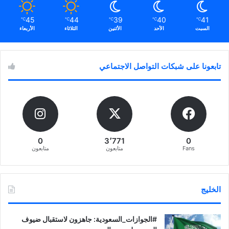
45
44
39
40
41
℃
℃
℃
℃
℃
السبت
الأحد
الأثنين
الثلاثاء
الأربعاء
تابعونا على شبكات التواصل الاجتماعي
0
3٬771
0
Fans
متابعون
متابعون
الخليج
‏‎#الجوازات_السعودية: جاهزون لاستقبال ضيوف