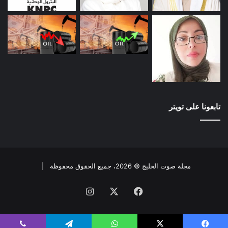
تابعونا على تويتر
مجلة صوت الخليج © 2026، جميع الحقوق محفوظة |
فيسبوك
X
انستقرام