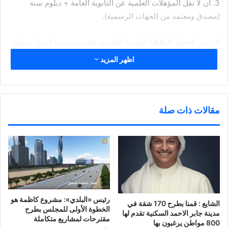
3. أن لا تقل المؤهلات العلمية عن الثانوية العامة + دبلوم سنة
(مصدق ومعتمد من الجهات الرسمية).
4. يجب إحضار البطاقة المدنية الكويتية عند تقديم رعايا دول مجلس
التعاون الخليجي لطلب العمل.
اظهر المزيد
5. لا يتم استقبال أي طلب للتوظيف إلا بعد التسجيل في ديوان
الخدمة المدنية (للكويتيات فقط).
مقالات ذات صلة
6. لا يتم استقبال أي طلب للتوظيف إلا بعد توافر جميع المستندات
وفق الإعلان.
وأشارت إلى أن المستندات المطلوبة للتقديم هي:
1. أصل وصورة البطاقة المدنية الكويتية.
رئيس «البلدي»: مشروع كاظمة هو
الشايع : قمنا بطرح 170 شقة في
الخطوة الأولى للمجلس بطرح
2. أصل وصورة مصدقة من المؤهل العلمي أو الدراسي.
مدينة جابر الاحمد السكنية تقدم لها
مقترحات لمشاريع متكاملة
800 مواطن يرغبون بها