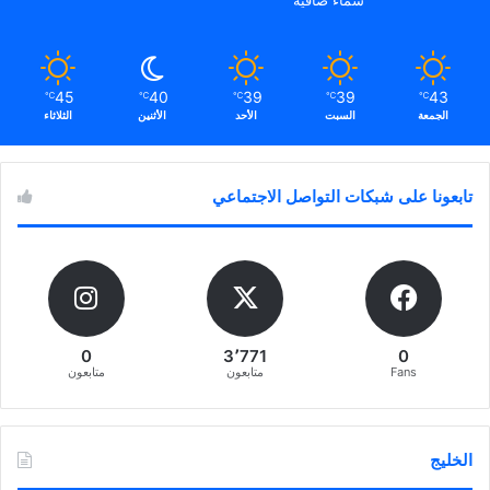
د
ة
)
45
40
39
39
43
℃
℃
℃
℃
℃
الجمعة
السبت
الأحد
الأثنين
الثلاثاء
تابعونا على شبكات التواصل الاجتماعي
0
3٬771
0
Fans
متابعون
متابعون
الخليج