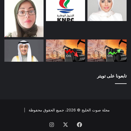
تابعونا على تويتر
مجلة صوت الخليج © 2026، جميع الحقوق محفوظة |
فيسبوك
X
انستقرام