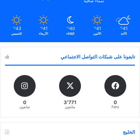
سماء صافية
43
41
40
41
41
℃
℃
℃
℃
℃
الأحد
الأثنين
الثلاثاء
الأربعاء
الخميس
تابعونا على شبكات التواصل الاجتماعي
0
3٬771
0
Fans
متابعون
متابعون
الخليج