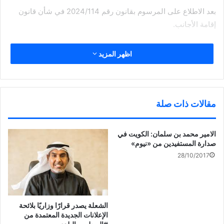
بعد الاطلاع على المرسوم بقانون رقم 2024/114 في شأن قانون
إقامة الأجانب.
اظهر المزيد
وعلى القرار رقم 2008/1228 بشأن السماح للأجانب المقيمين
بإحدى دول مجلس التعاون لدول الخليج العربية بالدخول إلى البلاد
بسمة دخول للسياحة تمنح بالمنفذ مباشرة وتعديلاته.
مقالات ذات صلة
الامير محمد بن سلمان: الكويت في
صدارة المستفيدين من «نيوم»
وبناءً على عرض وكيل الوزارة بالتكليف.
28/10/2017
قرر
الشعلة يصدر قرارًا وزاريًا بلائحة
الإعلانات الجديدة المعتمدة من