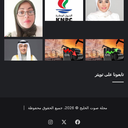
تابعونا على تويتر
مجلة صوت الخليج © 2026، جميع الحقوق محفوظة |
فيسبوك
X
انستقرام