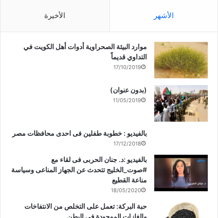
الأشهر
الأخيرة
موارد البيئة الصحراوية أدوات أهل الكويت في
التداوي قديماً
17/10/2019
(بدون عنوان)
11/05/2019
بالفيديو : خطوبة طفلين فى احدى محافظات مصر
17/12/2018
بالفيديو :د. جنان الحربى فى لقاء مع
#صوت_الخليج تتحدث عن الجهاز المناعى وسياسة
مناعة القطيع
18/05/2020
حبة البركة: تعمل على التخلص من الانتفاخات
والغازات الموجودة في البطن