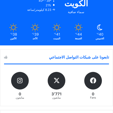
الكويت
40º - 39º
21%
8.23 كيلومتر/ساعة
سماء صافية
38
39
41
44
40
℃
℃
℃
℃
℃
الخميس
الجمعة
السبت
الأحد
الأثنين
تابعونا على شبكات التواصل الاجتماعي
0
3٬771
0
Fans
متابعون
متابعون