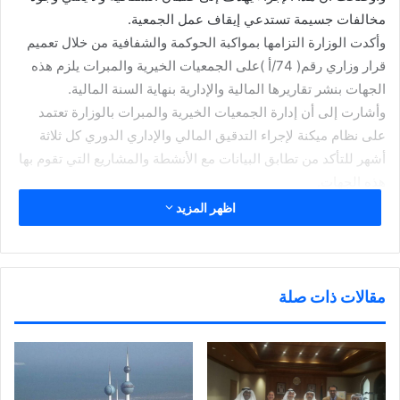
مخالفات جسيمة تستدعي إيقاف عمل الجمعية.
وأكدت الوزارة التزامها بمواكبة الحوكمة والشفافية من خلال تعميم
قرار وزاري رقم( 74/أ )على الجمعيات الخيرية والمبرات يلزم هذه
الجهات بنشر تقاريرها المالية والإدارية بنهاية السنة المالية.
وأشارت إلى أن إدارة الجمعيات الخيرية والمبرات بالوزارة تعتمد
على نظام ميكنة لإجراء التدقيق المالي والإداري الدوري كل ثلاثة
أشهر للتأكد من تطابق البيانات مع الأنشطة والمشاريع التي تقوم بها
هذه الجهات.
اظهر المزيد
شارك هذا الموضوع:
ا
ا
ا
ا
ض
ض
ض
ن
غ
غ
غ
ق
ط
ط
ط
ر
مقالات ذات صلة
ل
ل
ل
ل
ل
ل
ل
ل
ط
م
م
م
مرتبط
ب
ش
ش
ش
ا
ا
ا
ا
ع
ر
ر
ر
ة
ك
ك
ك
(
ة
ة
ة
ف
ع
ع
ع