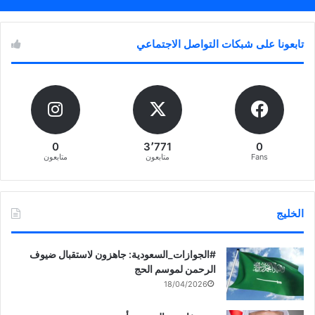
تابعونا على شبكات التواصل الاجتماعي
0
3٬771
0
Fans
متابعون
متابعون
الخليج
‏‎#الجوازات_السعودية: جاهزون لاستقبال ضيوف
الرحمن لموسم الحج
18/04/2026