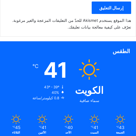
هذا الموقع يستخدم Akismet للحدّ من التعليقات المزعجة والغير مرغوبة.
تعرّف على كيفية معالجة بيانات تعليقك
.
الطقس
41
℃
الكويت
43º - 39º
40%
0.8 كيلومتر/ساعة
سماء صافية
45
41
40
41
43
℃
℃
℃
℃
℃
الجمعة
السبت
الأحد
الأثنين
الثلاثاء