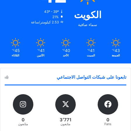
الكويت
43º - 39º
21%
2.53 كيلومتر/ساعة
سماء صافية
45
41
40
41
43
℃
℃
℃
℃
℃
الجمعة
السبت
الأحد
الأثنين
الثلاثاء
تابعونا على شبكات التواصل الاجتماعي
0
3٬771
0
Fans
متابعون
متابعون