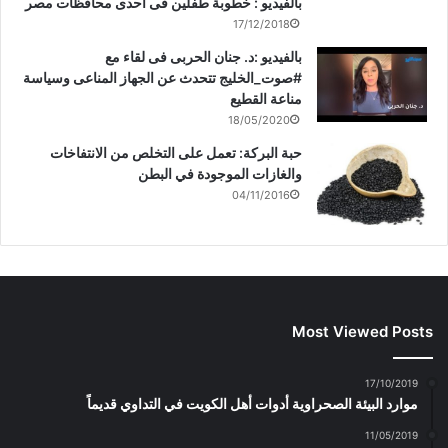
بالفيديو : خطوبة طفلين فى احدى محافظات مصر
17/12/2018
بالفيديو :د. جنان الحربى فى لقاء مع
#صوت_الخليج تتحدث عن الجهاز المناعى وسياسة
مناعة القطيع
18/05/2020
حبة البركة: تعمل على التخلص من الانتفاخات
والغازات الموجودة في البطن
04/11/2016
Most Viewed Posts
17/10/2019
موارد البيئة الصحراوية أدوات أهل الكويت في التداوي قديماً
11/05/2019