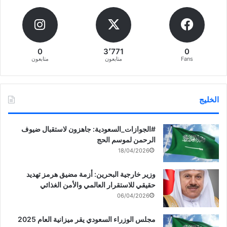
0
3٬771
0
Fans
متابعون
متابعون
الخليج
‏‎#الجوازات_السعودية: جاهزون لاستقبال ضيوف
الرحمن لموسم الحج
18/04/2026
وزير خارجية البحرين: أزمة مضيق هرمز تهديد
حقيقي للاستقرار العالمي والأمن الغذائي
06/04/2026
مجلس الوزراء السعودي يقر ميزانية العام 2025