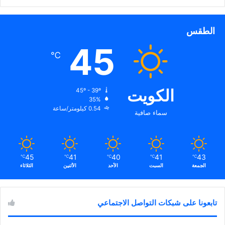
الطقس
45
℃
الكويت
45º - 39º
35%
0.54 كيلومتر/ساعة
سماء صافية
45
41
40
41
43
℃
℃
℃
℃
℃
الجمعة
السبت
الأحد
الأثنين
الثلاثاء
تابعونا على شبكات التواصل الاجتماعي