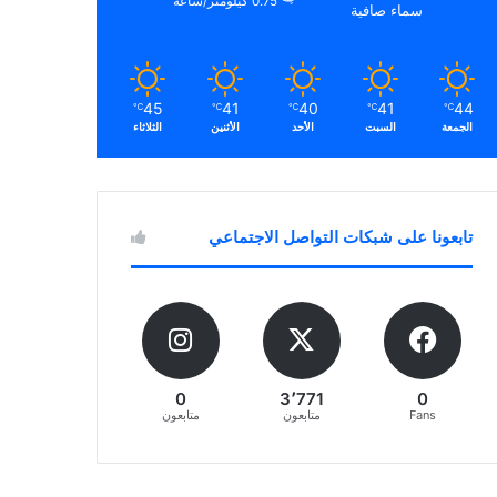
0.75 كيلومتر/ساعة
سماء صافية
45
41
40
41
44
℃
℃
℃
℃
℃
الجمعة
السبت
الأحد
الأثنين
الثلاثاء
تابعونا على شبكات التواصل الاجتماعي
0
3٬771
0
Fans
متابعون
متابعون