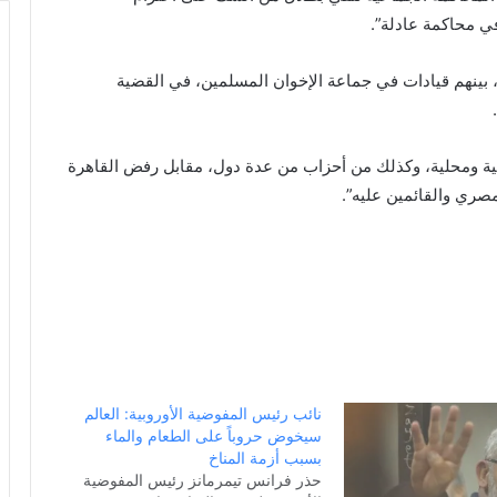
في محاكمة عادلة”.
روبي بأحكام إعدام 75 شخصا بمصر، بينهم قيادات في جماعة الإخوان المسلمين، في القضية
ية ومحلية، وكذلك من أحزاب من عدة دول، مقابل رفض القاهرة
مصري والقائمين عليه”.
نائب رئيس المفوضية الأوروبية: العالم
سيخوض حروباً على الطعام والماء
بسبب أزمة المناخ
حذر فرانس تيمرمانز رئيس المفوضية