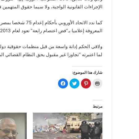
الإجراءات القانونية الواجبة، ولا سيما حقوق المتهمين 
كما ندد الاتحاد الأو
المعروفة إعلاميا بـ”فض اعتصام رابعة” تعود لعام 2013.
ولاقى الحكم إدانة واسعة من قبل منظمات حقوقية دول
لما اعتبرته “تجاوزا غير مقبول بحق النظام القضائي ال
شارك هذا الموضوع:
ا
ا
ا
ا
ض
ض
ض
ن
غ
غ
غ
ق
ط
ط
ط
ر
ل
ل
ل
ل
ل
ل
ل
ل
ط
م
م
م
مرتبط
ب
ش
ش
ش
ا
ا
ا
ا
ع
ر
ر
ر
ة
ك
ك
ك
(
ة
ة
ة
ف
ع
ع
ع
ت
ل
ل
ل
ح
ى
ى
ى
ف
P
ت
ف