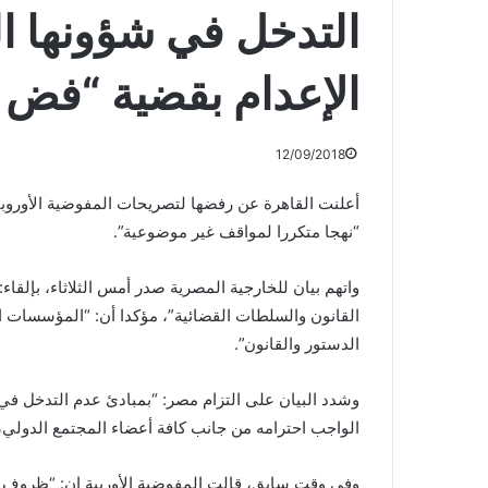
التدخل في شؤونها ال
الإعدام بقضية “فض ا
12/09/2018
أعلنت القاهرة عن رفضها لتصريحات المفوضية الأوروبية
“نهجا متكررا لمواقف غير موضوعية”.
واتهم بيان للخارجية المصرية صدر أمس الثلاثاء، بإلقا
القانون والسلطات القضائية”، مؤكدا أن: “المؤسسات ال
الدستور والقانون”.
وشدد البيان على التزام مصر: “بمبادئ عدم التدخل في ا
الواجب احترامه من جانب كافة أعضاء المجتمع الدولي، 
وفي وقت سابق، قالت المفوضية الأوربية إن: “ظروف ا