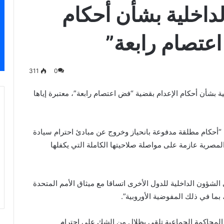
داخلية بشأن أحكام
عتصام رابعة”
311
0
 بشأن أحكام الإعدام بقضية “فض اعتصام رابعة”، معتبرة إياها
ء: “أحكام مطلقة مدفوعة بانحياز وخروج عن مبادئ احترام سيادة
مصرية عازمة على مواصلة صلاحيتها الكاملة التي يكفلها
لشؤون الداخلية للدول الأخرى اتساقا مع ميثاق الأمم المتحدة
بما في ذلك المفوضية الأوروبية”.
لمحاكمة الجماعية تلقي بظلال من الشك على احترام