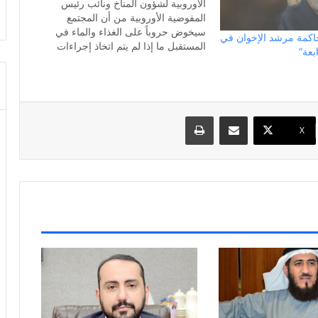
الأوروبية لشؤون المناخ ونائب رئيس
المفوضية الأوروبية من أن المجتمع
سيخوض حروباً على الغذاء والماء في
اكمة مرشد الإخوان في
المستقبل ما إذا لم يتم اتخاذ إجراءات
بعة”
جادة بشأن مسألة تغير المناخ. وقال
تيمرمانز على هامش مؤتمر ميونخ
للأمن يوم الجمعة السابع عشر من
فبراير شباط: الاحتباس الحراري
مشاركة عبر البريد
طباعة
يشكل…
X