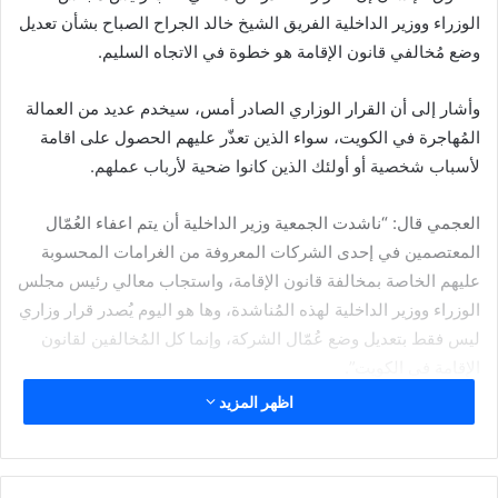
الوزراء ووزير الداخلية الفريق الشيخ خالد الجراح الصباح بشأن تعديل
وضع مُخالفي قانون الإقامة هو خطوة في الاتجاه السليم.
وأشار إلى أن القرار الوزاري الصادر أمس، سيخدم عديد من العمالة
المُهاجرة في الكويت، سواء الذين تعذّر عليهم الحصول على اقامة
لأسباب شخصية أو أولئك الذين كانوا ضحية لأرباب عملهم.
العجمي قال: “ناشدت الجمعية وزير الداخلية أن يتم اعفاء العُمّال
المعتصمين في إحدى الشركات المعروفة من الغرامات المحسوبة
عليهم الخاصة بمخالفة قانون الإقامة، واستجاب معالي رئيس مجلس
الوزراء ووزير الداخلية لهذه المُناشدة، وها هو اليوم يُصدر قرار وزاري
ليس فقط بتعديل وضع عُمّال الشركة، وإنما كل المُخالفين لقانون
الإقامة في الكويت”.
اظهر المزيد
ودعا المخالفين لقانون الاقامة إلى الاستفادة من هذا القرار وتعديل
وضعهم أو مغادرة البلاد دون دفع غرامات ثم العودة إليها مُجدّدًا ليتم
الاستفادة من خدماته.