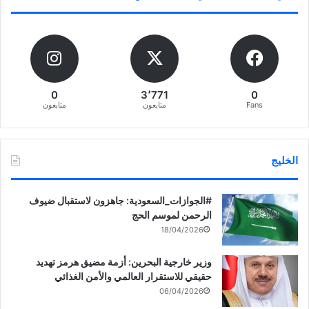
0
3٬771
0
Fans
متابعون
متابعون
الخليج
‏‎#الجوازات_السعودية: جاهزون لاستقبال ضيوف
الرحمن لموسم الحج
18/04/2026
وزير خارجية البحرين: أزمة مضيق هرمز تهديد
حقيقي للاستقرار العالمي والأمن الغذائي
06/04/2026