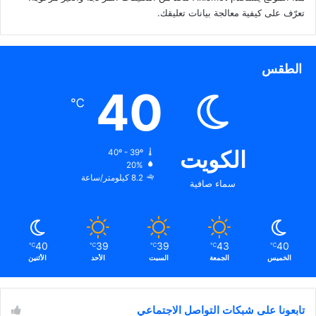
تعرّف على كيفية معالجة بيانات تعليقك
.
الطقس
40
℃
الكويت
40º - 39º
20%
8.2 كيلومتر/ساعة
سماء صافية
40
39
39
43
40
℃
℃
℃
℃
℃
الخميس
الجمعة
السبت
الأحد
الأثنين
تابعونا على شبكات التواصل الاجتماعي