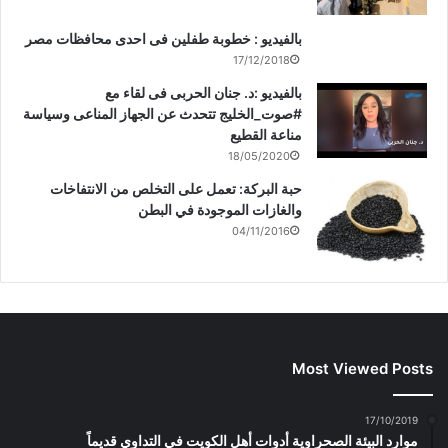
بالفيديو : خطوبة طفلين فى احدى محافظات مصر
17/12/2018
بالفيديو :د. جنان الحربى فى لقاء مع
#صوت_الخليج تتحدث عن الجهاز المناعى وسياسة
مناعة القطيع
18/05/2020
حبة البركة: تعمل على التخلص من الانتفاخات
والغازات الموجودة في البطن
04/11/2016
Most Viewed Posts
17/10/2019
موارد البيئة الصحراوية أدوات أهل الكويت في التداوي قديماً