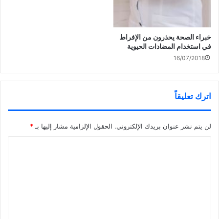
ف
ف
ا
ي
ذ
ف
ن
ة
ذ
ا
ج
ة
ف
د
ج
ذ
ي
د
خبراء الصحة يحذرون من الإفراط
ة
د
ي
ج
ة
د
توقيع 14 اتفاقية بين مصر
في استخدام المضادات الحيوية
د
)
ة
ي
)
والسعودية بـ 7.7 مليار دولار
16/07/2018
د
ة
)
اترك تعليقاً
لن يتم نشر عنوان بريدك الإلكتروني.
الحقول الإلزامية مشار إليها بـ
*
ا
ل
ت
ع
ل
ي