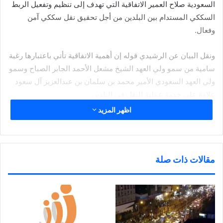
السعودية صلاح العمير الاتفاقية التي تهدف إلى تنظيم وتفعيل الربط
السككي المستدام بين البلدين من أجل تحقيق نقل سككي آمن
وفعال.
ونقل البيان عن الرشيدي قوله إن أهمية الاتفاقية تأتي باعتبارها رغبة
سامية من سمو ولي العهد الشيخ مشعل الأحمد الجابر الصباح وسمو
ولي العهد السعودي الأمير محمد بن سلمان بن عبدالعزيز آل سعود
علاوة على خدمة عملية النقل في البلدين.
اظهر المزيد
وأضاف أن هذه الاتفاقية تأتي كذلك في إطار التكامل الاقتصادي
وتعزيز العلاقات الاجتماعية بين البلدين إذ أن المسافة بين مدينة
الكويت والرياض تستغرق 650 كيلو مترا وستعمل الدراسات على
تقليصها عبر الربط السككي مبينا أن المدة الزمنية للانتهاء من
مقالات ذات صلة
اتفاقية دراسة الجدوى ستة أشهر.
ونوه بالجهود المبذولة من الجانبين خلال فترة التسعة أشهر وصولا
لتوقيع الاتفاقيةالتي تعد أحد برامج الحكومة والمناط تنفيذها عبر
(الأشغال) وبمتابعة حثيثة من سمو الشيخ أحمد نواف الأحمد الصباح