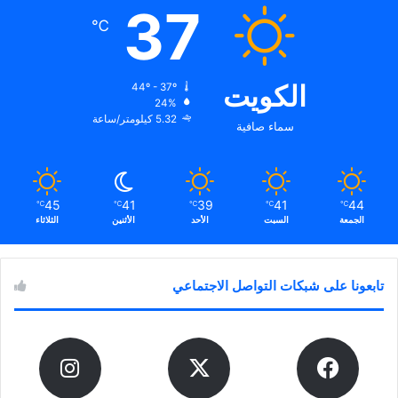
37
℃
الكويت
44º - 37º
24%
5.32 كيلومتر/ساعة
سماء صافية
45
41
39
41
44
℃
℃
℃
℃
℃
الجمعة
السبت
الأحد
الأثنين
الثلاثاء
تابعونا على شبكات التواصل الاجتماعي