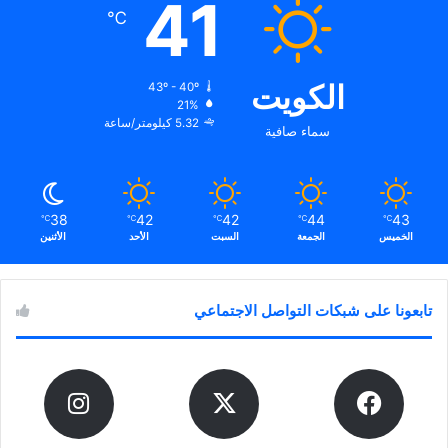
41
℃
الكويت
43º - 40º
21%
5.32 كيلومتر/ساعة
سماء صافية
38
42
42
44
43
℃
℃
℃
℃
℃
الخميس
الجمعة
السبت
الأحد
الأثنين
تابعونا على شبكات التواصل الاجتماعي