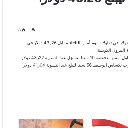
83
0
ارتفع سعر برميل النفط الكويتي 2 سنت ليبلغ 28ر43 دولار في تداولات يوم أمس الثلاثاء مقابل 26ر43 دولار في
لبترول الكويتية.
وفي الأسواق العالمية أنهت عقود خام برنت جلسة التداول أمس منخفضة 19 سنتا لتسجل عند التسوية 22ر43 دولار
للبرميل في حين هبطت عقود خام القياس الأمريكي غرب تكساس الوسيط 56 سنتا لتبلغ عند التسوية 04ر41 دولار