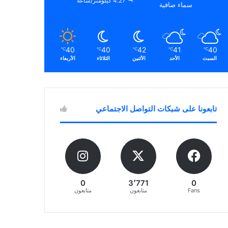
4.27 كيلومتر/ساعة
سماء صافية
40
40
42
41
40
℃
℃
℃
℃
℃
السبت
الأحد
الأثنين
الثلاثاء
الأربعاء
تابعونا على شبكات التواصل الاجتماعي
0
3٬771
0
Fans
متابعون
متابعون