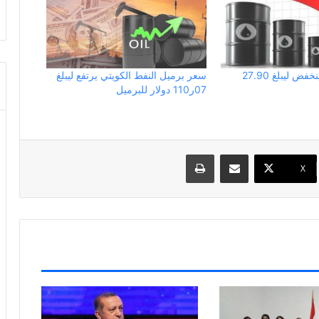
النفط الكويتي ينخفض ليبلغ 27.90
سعر برميل النفط الكويتي يرتفع ليبلغ
07ر110 دولار للبرميل
مشاركة عبر البريد
طباعة
X