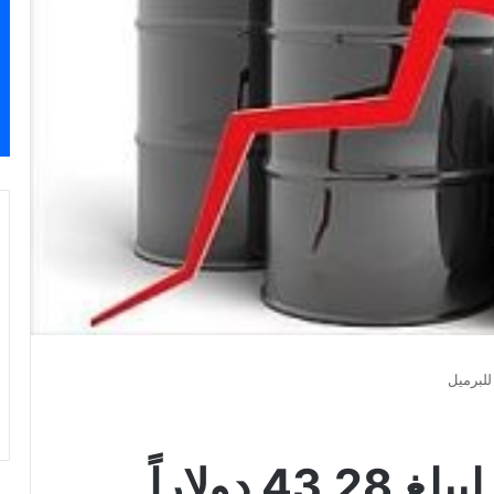
النفط الكويتي يرتفع ليبلغ 43.28 دولاراً