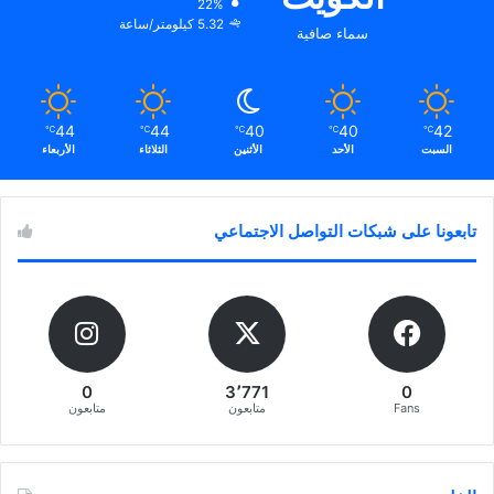
22%
5.32 كيلومتر/ساعة
سماء صافية
44
44
40
40
42
℃
℃
℃
℃
℃
السبت
الأحد
الأثنين
الثلاثاء
الأربعاء
تابعونا على شبكات التواصل الاجتماعي
0
3٬771
0
Fans
متابعون
متابعون