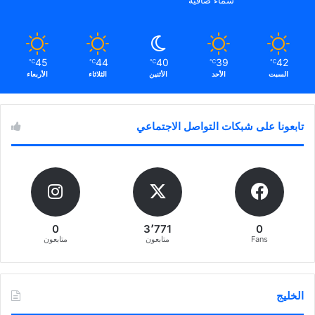
45
44
40
39
42
℃
℃
℃
℃
℃
السبت
الأحد
الأثنين
الثلاثاء
الأربعاء
تابعونا على شبكات التواصل الاجتماعي
0
3٬771
0
Fans
متابعون
متابعون
الخليج