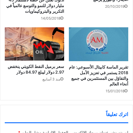
ف
د
ج
32.35 دولاراً للبرميل
مليار دولار للنمو والتوسع عالمياً في
20/10/2019
ذ
ي
د
ة
د
ي
التكرير والبتروكيماويات
ج
ة
د
د
)
ة
14/05/2018
ي
)
د
ة
)
سعر برميل النفط الكويتي ينخفض
تقرير الماسة كابيتال الأسبوعي: عام
2.97 دولار ليبلغ 84.97 دولار
2018 يستمر في تعزيز الأمل
والتفاؤل بين المستثمرين في جميع
منذ 3 أسابيع
أنحاء العالم
15/01/2018
اترك تعليقاً
لن يتم نشر عنوان بريدك الإلكتروني.
الحقول الإلزامية مشار إليها بـ
*