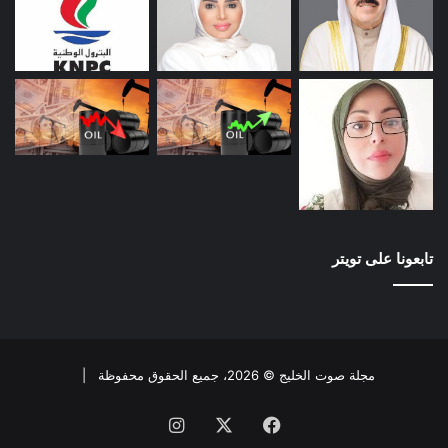
تابعونا على تويتر
مجلة صوت الخليج © 2026، جميع الحقوق محفوظة |
فيسبوك
X
انستقرام