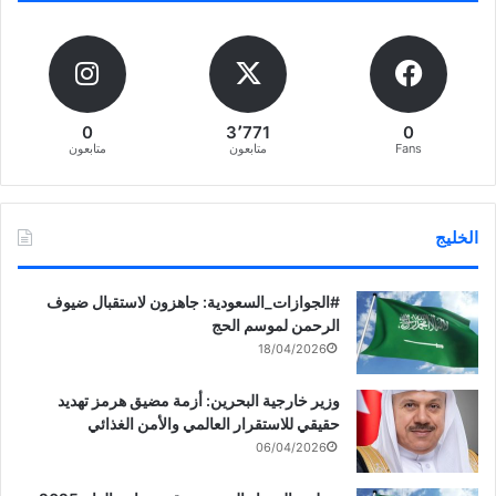
0
3٬771
0
Fans
متابعون
متابعون
الخليج
‏‎#الجوازات_السعودية: جاهزون لاستقبال ضيوف
الرحمن لموسم الحج
18/04/2026
وزير خارجية البحرين: أزمة مضيق هرمز تهديد
حقيقي للاستقرار العالمي والأمن الغذائي
06/04/2026