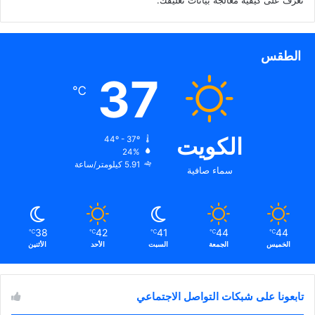
تعرّف على كيفية معالجة بيانات تعليقك
.
الطقس
37
℃
الكويت
44º - 37º
24%
5.91 كيلومتر/ساعة
سماء صافية
38
42
41
44
44
℃
℃
℃
℃
℃
الخميس
الجمعة
السبت
الأحد
الأثنين
تابعونا على شبكات التواصل الاجتماعي