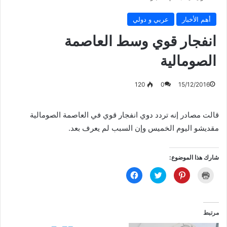
أهم الأخبار
عربي و دولي
انفجار قوي وسط العاصمة
الصومالية
120
0
15/12/2016
قالت مصادر إنه تردد دوي انفجار قوي في العاصمة الصومالية
مقديشو اليوم الخميس وإن السبب لم يعرف بعد.
شارك هذا الموضوع:
ا
ا
ا
ا
ض
ض
ض
ن
غ
غ
غ
ق
ط
ط
ط
ر
ل
ل
ل
ل
ل
ل
ل
ل
ط
م
م
م
مرتبط
ب
ش
ش
ش
ا
ا
ا
ا