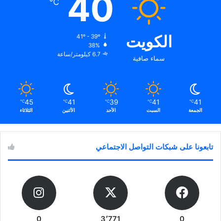
40
℃
الكويت
41º - 39º
38%
6.7 كيلومتر/ساعة
سماء صافية
45
41
39
41
41
℃
℃
℃
℃
℃
الجمعة
السبت
الأحد
الأثنين
الثلاثاء
تابعونا على شبكات التواصل الاجتماعي
0
3٬771
0