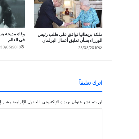
ة
ت
ن
ي
)
ح
ا
ن
ف
ف
ا
ي
ذ
ف
ن
ة
ذ
ا
ج
ة
ف
د
ج
ذ
ي
د
ة
د
ي
ج
ة
د
ملكة بريطانيا توافق على طلب رئيس
د
)
ة
في العالم
الوزراء بشأن تعليق أعمال البرلمان
ي
)
د
30/05/2018
28/08/2019
ة
)
اترك تعليقاً
لن يتم نشر عنوان بريدك الإلكتروني.
الحقول الإلزامية مشار إل
ا
ل
ت