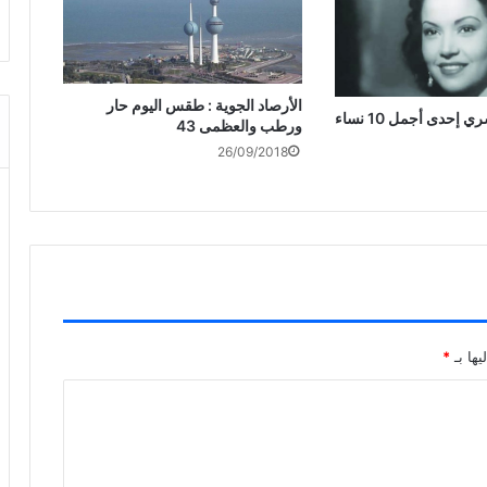
الأرصاد الجوية : طقس اليوم حار
وفاة مديحة يسري إحدى أجمل 10 نساء
ورطب والعظمى 43
26/09/2018
يها بـ
*