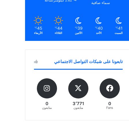
2.62 كيلومتر/ساعة
سماء صافية
45
44
39
40
41
℃
℃
℃
℃
℃
السبت
الأحد
الأثنين
الثلاثاء
الأربعاء
تابعونا على شبكات التواصل الاجتماعي
0
3٬771
0
Fans
متابعون
متابعون