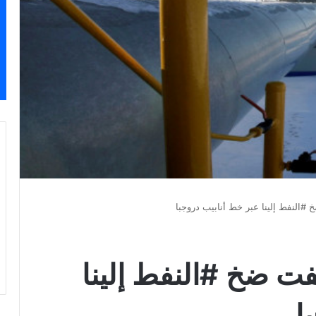
‏‎#بولندا: ‎#روسيا أوقفت ضخ ‎#النفط إلينا
 ‎