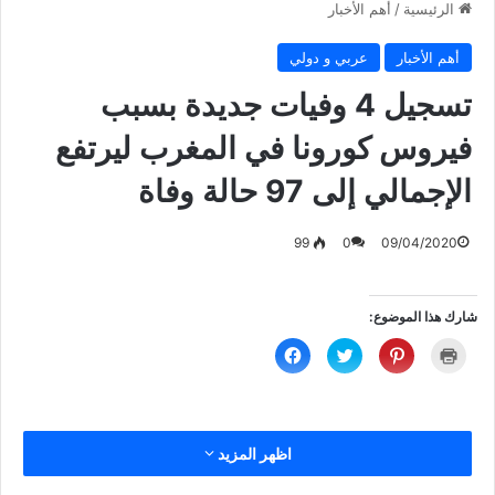
الرئيسية
/
أهم الأخبار
أهم الأخبار
عربي و دولي
تسجيل 4 وفيات جديدة بسبب
فيروس كورونا في المغرب ليرتفع
الإجمالي إلى 97 حالة وفاة
99
0
09/04/2020
شارك هذا الموضوع:
ا
ا
ا
ا
ض
ض
ض
ن
غ
غ
غ
ق
ط
ط
ط
ر
ل
ل
ل
ل
ل
ل
ل
ل
ط
م
م
م
ب
ش
ش
ش
اظهر المزيد
ا
ا
ا
ا
ع
ر
ر
ر
ة
ك
ك
ك