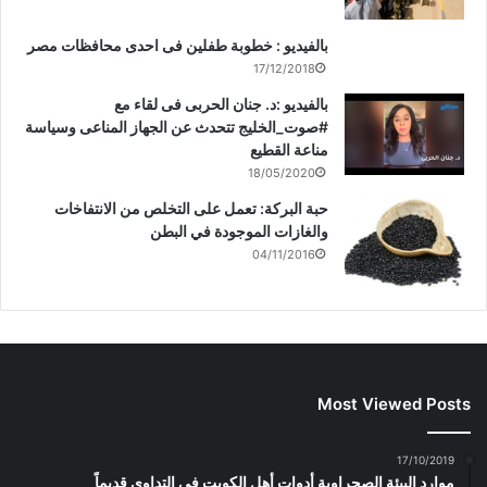
بالفيديو : خطوبة طفلين فى احدى محافظات مصر
17/12/2018
بالفيديو :د. جنان الحربى فى لقاء مع
#صوت_الخليج تتحدث عن الجهاز المناعى وسياسة
مناعة القطيع
18/05/2020
حبة البركة: تعمل على التخلص من الانتفاخات
والغازات الموجودة في البطن
04/11/2016
Most Viewed Posts
17/10/2019
موارد البيئة الصحراوية أدوات أهل الكويت في التداوي قديماً