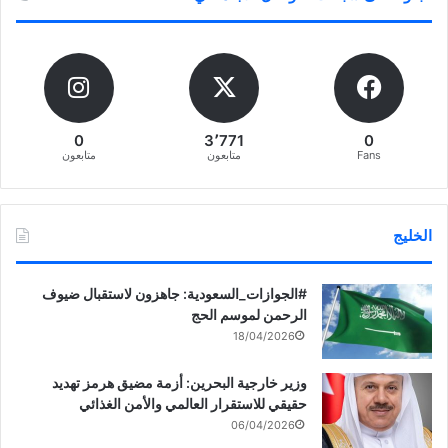
0
3٬771
0
Fans
متابعون
متابعون
الخليج
‏‎#الجوازات_السعودية: جاهزون لاستقبال ضيوف
الرحمن لموسم الحج
18/04/2026
وزير خارجية البحرين: أزمة مضيق هرمز تهديد
حقيقي للاستقرار العالمي والأمن الغذائي
06/04/2026