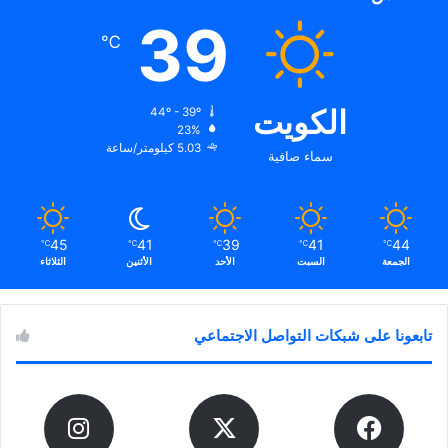
39
℃
الكويت
44º - 39º
23%
5.03 كيلومتر/ساعة
سماء صافية
45
41
39
41
44
℃
℃
℃
℃
℃
الجمعة
السبت
الأحد
الأثنين
الثلاثاء
تابعونا على شبكات التواصل الاجتماعي