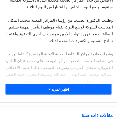
الاضحي من خلال المراكز الصحية محددة على ان الشركة المعنية
ستقوم بوضع البوث الخاص بها اعتبارا من اليوم الثلاثاء.
وطلبت الدكتورة الضبيب من رؤساء المراكز المعنية بتحديد المكان
المناسب للشركة لوضع البوث لقيام موظف التأمين بمهمة تسليم
البطاقات مع ضرورة تواجد الأمين مع موظف اداري للتدقيق واعتماد
نماذج التسليم والكشوفات المعدة لذلك.
وشملت قائمة مراكز الرعاية الصحية الاولية المعتمدة كنقاط توزيع
في منطقة العاصمة الصحية مراكز الروضة، على محمد ثنيان الغانم،
القيروان، شيخان الفارسي وشريفة العوضي، خالد الغنيم، الاحقافي،
عبد الله يوسف العبد الهادي، عبد الله وشريفة المحري، حمد الصقر
التخصصي، قرطبة، منيرة العيار، عبد الرحمن العبد المغني، بدر خالد
النفيسي.
اظهر المزيد
كما شملت القائمة في منطقة حولي الصحية مراكز «محمود حاجي
حيدر، السالمية الغربي، السلام، بيان، مشرف، الزهراء، سلوي، صباح
السالم، كما ضمت في منطقة الفروانية مراكز» عبد الله المبارك،
مقالات ذات صلة