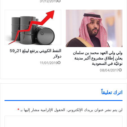
31/12/2019
ج
s
ت
ف
د
t
ح
ت
ي
(
ف
ح
د
ف
ي
ف
ة
ت
ن
ي
)
ح
ا
ن
ف
ف
ا
ي
ذ
ف
ن
ة
ذ
قدامى المحاربين الجزائريين
ا
ج
ة
ف
د
ج
يدعمون المطالبة بإنهاء حكم
ذ
ي
د
بوتفليقة
ة
د
ي
ج
ة
د
د
)
ة
النفط الكويتي يرتفع ليبلغ 21ر59
ولي ولي العهد محمد بن سلمان
ي
)
دولار
د
يعلن إطلاق مشروع أكبر مدينة
ة
11/01/2019
نوعيّة في السعودية
)
08/04/2017
اترك تعليقاً
لن يتم نشر عنوان بريدك الإلكتروني.
الحقول الإلزامية مشار إليها بـ
*
ا