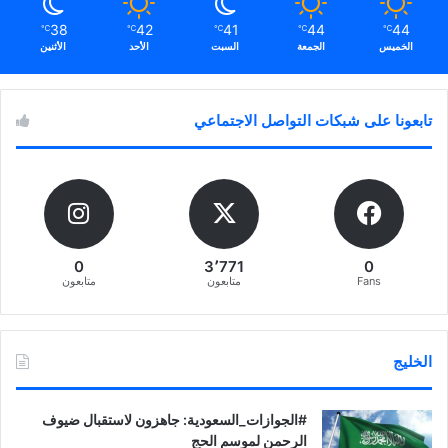
38
42
41
44
44
℃
℃
℃
℃
℃
الخميس
الجمعة
السبت
الأحد
الأثنين
تابعونا على شبكات التواصل الاجتماعي
0
3٬771
0
Fans
متابعون
متابعون
الخليج
‏‎#الجوازات_السعودية: جاهزون لاستقبال ضيوف
الرحمن لموسم الحج