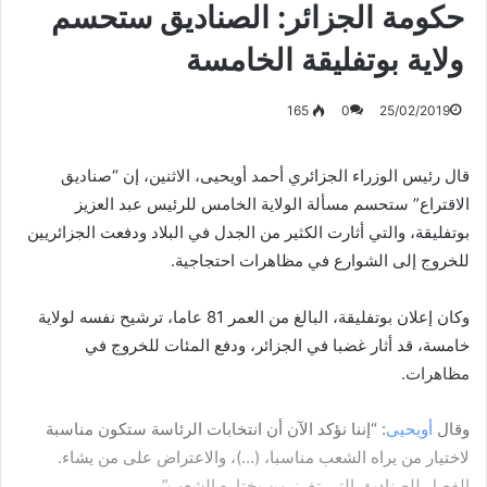
حكومة الجزائر: الصناديق ستحسم
ولاية بوتفليقة الخامسة
165
0
25/02/2019
قال رئيس الوزراء الجزائري أحمد أويحيى، الاثنين، إن “صناديق
الاقتراع” ستحسم مسألة الولاية الخامس للرئيس عبد العزيز
بوتفليقة، والتي أثارت الكثير من الجدل في البلاد ودفعت الجزائريين
للخروج إلى الشوارع في مظاهرات احتجاجية.
وكان إعلان بوتفليقة، البالغ من العمر 81 عاما، ترشيح نفسه لولاية
خامسة، قد أثار غضبا في الجزائر، ودفع المئات للخروج في
مظاهرات.
وقال
أويحيى
: “إننا نؤكد الآن أن انتخابات الرئاسة ستكون مناسبة
لاختيار من يراه الشعب مناسبا، (…)، والاعتراض على من يشاء.
الفصل للصناديق التي تفرز من يختاره الشعب”.