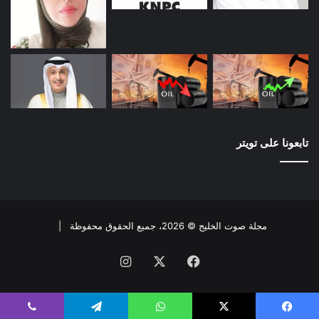
تابعونا على تويتر
مجلة صوت الخليج © 2026، جميع الحقوق محفوظة |
فيسبوك
X
انستقرام