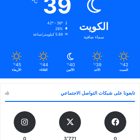
39
℃
الكويت
42º - 36º
28%
5.89 كيلومتر/ساعة
سماء صافية
45
44
40
39
42
℃
℃
℃
℃
℃
السبت
الأحد
الأثنين
الثلاثاء
الأربعاء
تابعونا على شبكات التواصل الاجتماعي
0
3٬771
0