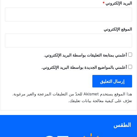
د
ف
ي
ف
الدراسات، تأثيرات الموسيقى،
البريد الإلكتروني
*
ة
ت
ن
ي
)
ح
ا
ن
على حاسة السمع والادمغة
ف
ف
ا
البشرية، ولكن من الغريب ان
ي
ذ
ف
ن
ة
ذ
يونان وليم ميخائيل لصوت
توجد فوائد صحية للموسيقى…
ا
ج
ة
الخليج : الاَلات الموسيقية مثل
ف
د
ج
الموقع الإلكتروني
ذ
ي
د
شخصيات البشر
ة
د
ي
ج
ة
د
د
)
ة
ي
)
د
ة
أعلمني بمتابعة التعليقات بواسطة البريد الإلكتروني.
)
أعلمني بالمواضيع الجديدة بواسطة البريد الإلكتروني.
هذا الموقع يستخدم Akismet للحدّ من التعليقات المزعجة والغير مرغوبة.
تعرّف على كيفية معالجة بيانات تعليقك
.
الطقس