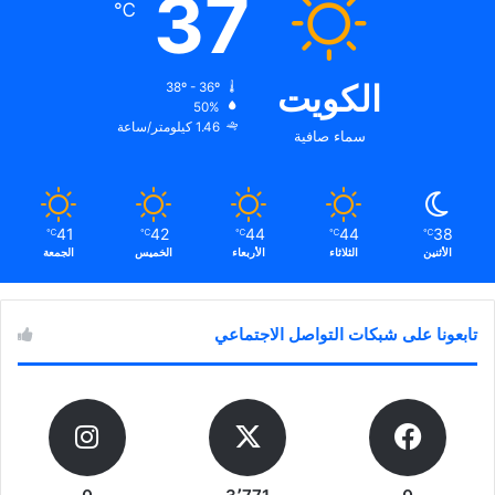
37
℃
الكويت
38º - 36º
50%
1.46 كيلومتر/ساعة
سماء صافية
41
42
44
44
38
℃
℃
℃
℃
℃
الأثنين
الثلاثاء
الأربعاء
الخميس
الجمعة
تابعونا على شبكات التواصل الاجتماعي