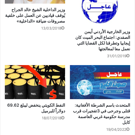
المنطقة بشعور المتعة أثناء سماع الموسيقى.
وزير الداخلية الشيخ خالد الجراح
يُوقف قياديين عن العمل على خلفية
كشفت هذه النتائج أن الموسيقى بحد ذاتها تُعتبر مكافأة مستدامة
مصروفات ضيافة «الداخلية»
من شأنها أن تعطي حافزاً كافياً للدماغ كي يتعلم معلومات جديدة
13/03/2018
وزير الخارجية الأردني أيمن
تسمح له بتشغيل شعور المتعة بسهولة إضافية.
الصفدي: اجتماع البحر الميت كان
إيجابيا وتطرقنا لكل القضايا التي
نعمل معا لمعالجتها
كذلك، لوحظ أن المشاركين الذين اكتشفوا التركيبات المناسبة
31/01/2019
وقاموا بتوقعات صحيحة في معظم الأحيان (ارتبطت هذه النتيجة في
كل مرة بزيادة النشاط في منطقة النواة المتكئة) نجحوا أيضاً في
إحراز أكبر تقدم في مسار التعلم في مختلف المهام.
يقول بنجامين غولد الذي أشرف على الدراسة الجديدة: “تأتي هذه
الدراسة لتُحسّن المفهوم الذي نحمله عن ما تفعله الحوافز المجرّدة،
المتحدث باسم الشرطة الأفغانية:
النفط الكويتي ينخفض ليبلغ 69.62
مثل الموسيقى، لتنشيط مراكز المتعة في الدماغ.
قتلى وجرحى في 3تفجيرات قرب
دولاراً للبرميل
مدرسة حكومية غربي العاصمة
18/07/2018
تكشف نتائجنا أن المواد الموسيقية قد تنتج أخطاءً في طريقة توقع
كابل
المكافآت، كتلك التي يتم رصدها عند تلقي مكافآت ملموسة مثل
19/04/2022