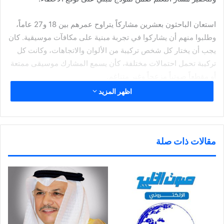
استعان الباحثون بعشرين مشاركاً يتراوح عمرهم بين 18 و27 عاماً،
وطلبوا منهم أن يشاركوا في تجربة مبنية على مكافآت موسيقية. كان
يجب أن يختار كل شخص تركيبة من الألوان والاتجاهات، وكانت كل
تركيبة تحمل احتمالات مختلفة، كأن يسمع المشارك موسيقى ممتعة
أو مقطعاً صوتياً مزعجاً وغير متناغم.
بعد عدد من المحاولات، تعلّم المشاركون التركيبات التي يجب أن
اظهر المزيد
يختاروها لزيادة فرص سماعهم للموسيقى الممتعة. فيما كان
المتطوعون يشاركون في هذه المهمة، استعمل الباحثون تقنية
التصوير بالرنين المغناطيسي الوظيفي لقياس نشاطهم الدماغي. ثم
مقالات ذات صلة
استخدموا نظاماً حسابياً خاصاً لاحتساب الفرق بين عدد المرات التي
توقّع فيها المشاركون أن يتلقوا مكافأتهم وعدد المرات التي تلقوها
فعلاً.
عند إجراء مقارنات إضافية بين هذه البيانات والمسوحات الدماغية
التي أنتجها التصوير بالرنين المغناطيسي الوظيفي، اكتشف الباحثون
رابطاً بين التوقعات الصحيحة وزيادة النشاط في منطقة النواة
المتكئة في الدماغ، علماً أن الأبحاث السابقة كانت قد ربطت هذه