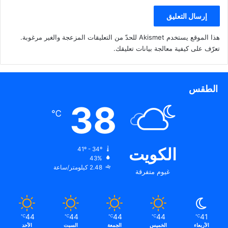
ي
)
د
ة
)
هذا الموقع يستخدم Akismet للحدّ من التعليقات المزعجة والغير مرغوبة.
تعرّف على كيفية معالجة بيانات تعليقك
.
الطقس
38
℃
الكويت
41º - 34º
43%
2.48 كيلومتر/ساعة
غيوم متفرقة
44
44
44
44
41
℃
℃
℃
℃
℃
الأربعاء
الخميس
الجمعة
السبت
الأحد