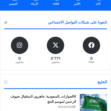
الأحد
الأثنين
الثلاثاء
الأربعاء
الخميس
تابعونا على شبكات التواصل الاجتماعي
0
3٬771
0
Fans
متابعون
متابعون
الخليج
‏‎#الجوازات_السعودية: جاهزون لاستقبال ضيوف
الرحمن لموسم الحج
18/04/2026