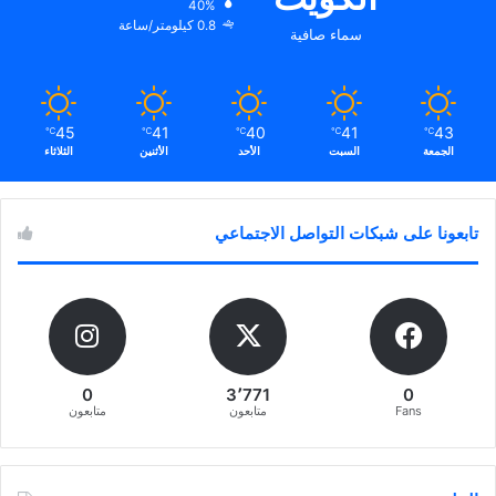
40%
0.8 كيلومتر/ساعة
سماء صافية
45
41
40
41
43
℃
℃
℃
℃
℃
الجمعة
السبت
الأحد
الأثنين
الثلاثاء
تابعونا على شبكات التواصل الاجتماعي
0
3٬771
0
Fans
متابعون
متابعون