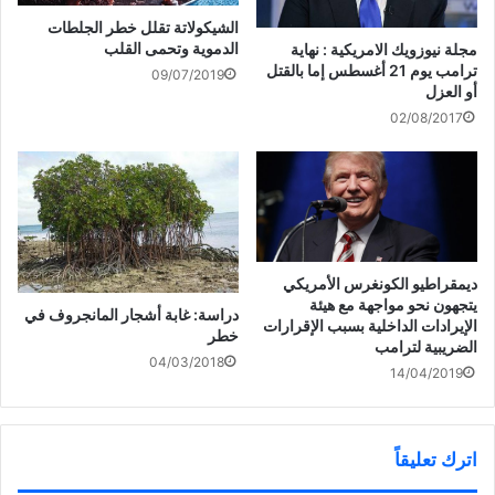
د
)
ة
ي
)
النائب عسكر العنزي: حان
الشيكولاتة تقلل خطر الجلطات
د
وقت إلغاء «الجهاز المركزي»
الدموية وتحمى القلب
مجلة نيوزويك الامريكية : نهاية
ة
)
بعد فشله في حل قضية البدون
ترامب يوم 21 أغسطس إما بالقتل
09/07/2019
أو العزل
02/08/2017
ديمقراطيو الكونغرس الأمريكي
يتجهون نحو مواجهة مع هيئة
دراسة: غابة أشجار المانجروف في
الإيرادات الداخلية بسبب الإقرارات
خطر
الضريبية لترامب
04/03/2018
14/04/2019
اترك تعليقاً