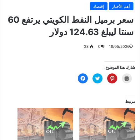
أهم الأخبار
إقتصاد
‏سعر برميل النفط الكويتي يرتفع 60
سنتا ليبلغ 124.63 دولار
23
0
19/05/2026
شارك هذا الموضوع:
ا
ا
ا
ا
ض
ض
ض
ن
غ
غ
غ
ق
ط
ط
ط
ر
ل
ل
ل
ل
ل
ل
ل
ل
ط
م
م
م
مرتبط
ب
ش
ش
ش
ا
ا
ا
ا
ع
ر
ر
ر
ة
ك
ك
ك
(
ة
ة
ة
ف
ع
ع
ع
ت
ل
ل
ل
ح
ى
ى
ى
ف
P
ت
ف
ي
i
و
ي