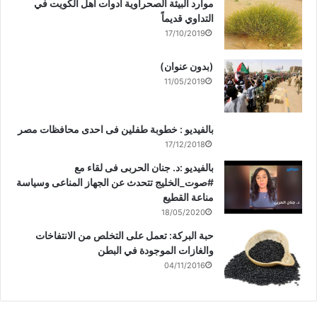
موارد البيئة الصحراوية أدوات أهل الكويت في
التداوي قديماً
17/10/2019
(بدون عنوان)
11/05/2019
بالفيديو : خطوبة طفلين فى احدى محافظات مصر
17/12/2018
بالفيديو :د. جنان الحربى فى لقاء مع
#صوت_الخليج تتحدث عن الجهاز المناعى وسياسة
مناعة القطيع
18/05/2020
حبة البركة: تعمل على التخلص من الانتفاخات
والغازات الموجودة في البطن
04/11/2016