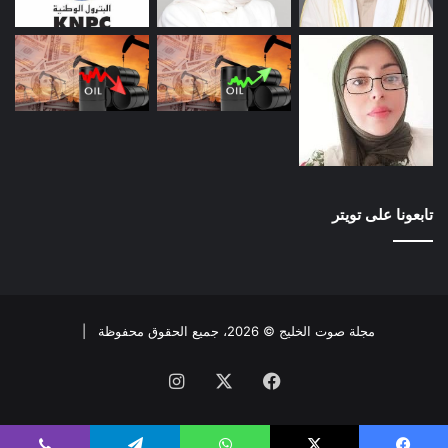
تابعونا على تويتر
مجلة صوت الخليج © 2026، جميع الحقوق محفوظة |
فيسبوك
X
انستقرام