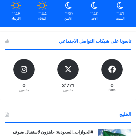
45
44
39
40
41
℃
℃
℃
℃
℃
السبت
الأحد
الأثنين
الثلاثاء
الأربعاء
تابعونا على شبكات التواصل الاجتماعي
0
3٬771
0
Fans
متابعون
متابعون
الخليج
‏‎#الجوازات_السعودية: جاهزون لاستقبال ضيوف