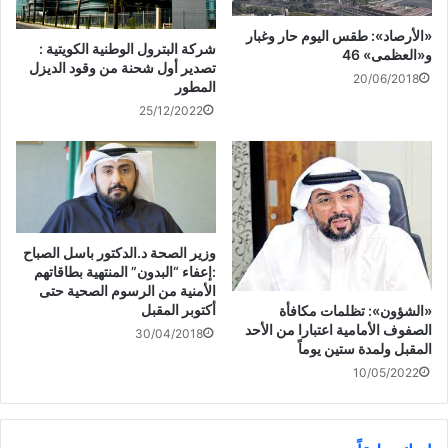
مناطق اخرى من العالم».
«الأرصاد»: طقس اليوم حار وغبار
شركة البترول الوطنية الكويتية :
و«العظمى» 46
تصدير أول شحنة من وقود الديزل
وأكد ان «المؤسسة أولت اهتماما كبيرا بهؤلاء الطلبة، حيث أتت
20/06/2018
المطور
بمئات الطلبة من وسط آسيا للدراسة، ما يعد انجازا أثمر عن انتاج
25/12/2022
طلبة تسلموا الان مراكز متقدمة في بلادهم كسفراء ووزراء وقادة،
وان هذا التكريم يعد اعترافا بهذا العمل الذي قامت به بعثة سعود
البابطين الكويتية للدراسات».
شارك هذا الموضوع:
وزير الصحة د.الدكتور باسل الصباح
ا
ا
ا
ا
:إعفاء “البدون” المنتهية بطاقاتهم
ض
ض
ض
ن
غ
غ
غ
ق
الأمنية من الرسوم الصحية حتى
ط
ط
ط
ر
أكتوبر المقبل
«الشؤون»: تظلمات مكافأة
ل
ل
ل
ل
ل
ل
ل
ل
الصفوف الأمامية اعتبارا من الأحد
30/04/2018
ط
م
م
م
مرتبط
ب
ش
ش
ش
المقبل ولمدة ستين يوماً
ا
ا
ا
ا
ع
ر
ر
ر
10/05/2022
ة
ك
ك
ك
(
ة
ة
ة
ف
ع
ع
ع
ت
ل
ل
ل
ح
ى
ى
ى
ف
P
ت
ف