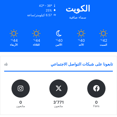
الكويت
42º - 36º
25%
6.57 كيلومتر/ساعة
سماء صافية
44
44
40
40
42
℃
℃
℃
℃
℃
السبت
الأحد
الأثنين
الثلاثاء
الأربعاء
تابعونا على شبكات التواصل الاجتماعي
0
3٬771
0
Fans
متابعون
متابعون