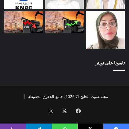
تابعونا على تويتر
مجلة صوت الخليج © 2026، جميع الحقوق محفوظة |
فيسبوك
X
انستقرام