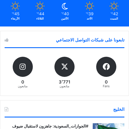
45
44
40
39
42
℃
℃
℃
℃
℃
السبت
الأحد
الأثنين
الثلاثاء
الأربعاء
تابعونا على شبكات التواصل الاجتماعي
0
3٬771
0
Fans
متابعون
متابعون
الخليج
‏‎#الجوازات_السعودية: جاهزون لاستقبال ضيوف