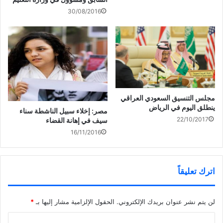
ي
(
ف
ح
30/08/2016
د
ف
ي
ف
ة
ت
ن
ي
)
ح
ا
ن
ف
ف
ا
ي
ذ
ف
ن
ة
ذ
ا
ج
ة
ف
د
ج
ذ
ي
د
لبنان تحتفل اليوم بعيد
ة
د
ي
ج
ة
د
الاستقلال
د
)
ة
ي
)
د
ة
مجلس التنسيق السعودي العراقي
)
ينطلق اليوم في الرياض
مصر: إخلاء سبيل الناشطة سناء
22/10/2017
سيف في إهانة القضاء
16/11/2016
اترك تعليقاً
لن يتم نشر عنوان بريدك الإلكتروني.
الحقول الإلزامية مشار إليها بـ
*
ا