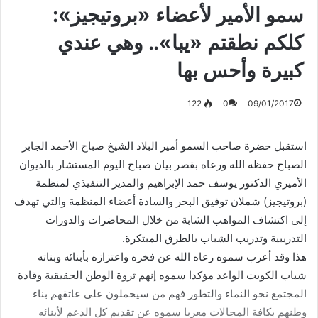
سمو الأمير لأعضاء «بروتيجيز»:
كلكم نطقتم «يبا».. وهي عندي
كبيرة وأحس بها
122
0
09/01/2017
استقبل حضرة صاحب السمو أمير البلاد الشيخ صباح الأحمد الجابر
الصباح حفظه الله ورعاه بقصر بيان صباح اليوم المستشار بالديوان
الأميري الدكتور يوسف حمد الإبراهيم والمدير التنفيذي لمنظمة
(بروتيجيز) شملان توفيق البحر والسادة أعضاء المنظمة والتي تهدف
إلى اكتشاف المواهب الشابة من خلال المحاضرات والدورات
التدريبية وتدريب الشباب بالطرق المبتكرة.
هذا وقد أعرب سموه رعاه الله عن فخره واعتزازه بأبنائه وبناته
شباب الكويت الواعد مؤكدا سموه إنهم ثروة الوطن الحقيقية وقادة
المجتمع نحو النماء والتطور فهم من سيحملون على عاتقهم بناء
وطنهم بكافة المجالات معربا سموه عن تقديم كل الدعم لأبنائه